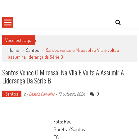
Skip
Damas do Esporte
Descobrindo talentos femininos para o meio esportivo
to
content
Você está aqui
Home
>
Santos
>
Santos vence o Mirassol na Vila e volta a
assumir a liderança da Série B
Santos Vence O Mirassol Na Vila E Volta A Assumir A
Liderança Da Série B
Santos
0
by
Beatriz Carvalho
-
13 outubro, 2024
Foto: Raul
Baretta/Santos
FC