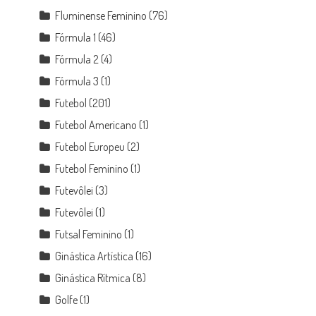
Fluminense Feminino
(76)
Fórmula 1
(46)
Fórmula 2
(4)
Fórmula 3
(1)
Futebol
(201)
Futebol Americano
(1)
Futebol Europeu
(2)
Futebol Feminino
(1)
Futevôlei
(3)
Futevôlei
(1)
Futsal Feminino
(1)
Ginástica Artística
(16)
Ginástica Rítmica
(8)
Golfe
(1)