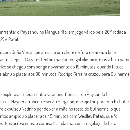
a enfrentar o Paysandu no Mangueirão, em jogo válido pela 20° rodada
2) e Patati.
 com João Vieira que arriscou um chute de fora da área, a bola
tantes depois, Cazares tentou marcar um gol olímpico, mas a bola paro
Peixe só chegou com perigo novamente ao 19 minutos, quando Pituca
s abriu o placar aos 38 minutos. Rodrigo Ferreira cruzou para Guilherme
 explorava o seus contra-ataques. Com isso, o Paysandu foi
nutos, Hayner arrancou e serviu Serginho, que ajeitou para Furch chutar
tro expulsou Netinho por deixar a mão no rosto de Guilherme, o que
tos ampliou o placar aos 45 minutos com Weslley Patati, que foi
s. Nos acréscimos, o camisa 11 ainda marcou um golaço de falta.