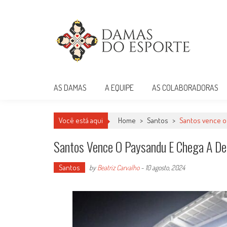
Skip
to
content
Damas do Esporte
Descobrindo talentos femininos para o meio esportivo
AS DAMAS
A EQUIPE
AS COLABORADORAS
Você está aqui
Home
>
Santos
>
Santos vence o
Santos Vence O Paysandu E Chega A De
Santos
by
Beatriz Carvalho
-
10 agosto, 2024