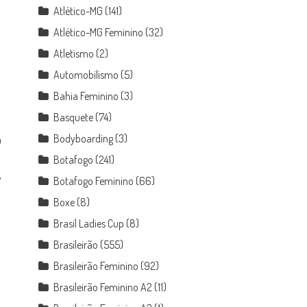
Atlético-MG
(141)
Atlético-MG Feminino
(32)
Atletismo
(2)
Automobilismo
(5)
Bahia Feminino
(3)
Basquete
(74)
Bodyboarding
(3)
u
Botafogo
(241)
,
Botafogo Feminino
(66)
Boxe
(8)
Brasil Ladies Cup
(8)
Brasileirão
(555)
Brasileirão Feminino
(92)
Brasileirão Feminino A2
(11)