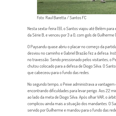
Foto: Raul Baretta / Santos FC
Nesta sexta-feira (9), o Santos viajou até Belém par
da Série B, e venceu por 3 a 0, com gols de Guilherme (
O Paysandu quase abriu o placar no começo da partida,
desviou no caminho e Gabriel Brazão fez a defesa. Ins
no travessão. Sendo pressionado pelos visitantes, o 
chutou colocado para a defesa de Diogo Silva. O Santo
que cabeceou para o fundo das redes.
No segundo tempo, o Peixe administrava a vantagem e
encontrando dificuldades para levar perigo. Aos 22 mi
ao lado da meta de Diogo Silva. Após olhar VAR, o árbi
complicou ainda mais a situação dos mandantes. O San
servido por Guilherme e mandou para o fundo das rede