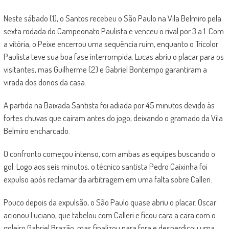
Neste sábado (1), o Santos recebeu o São Paulo na Vila Belmiro pela
sexta rodada do Campeonato Paulista e venceu o rival por 3 a 1. Com
a vitória, o Peixe encerrou uma sequência ruim, enquanto o Tricolor
Paulista teve sua boa fase interrompida. Lucas abriu o placar para os
visitantes, mas Guilherme (2) e Gabriel Bontempo garantiram a
virada dos donos da casa.
A partida na Baixada Santista foi adiada por 45 minutos devido às
fortes chuvas que caíram antes do jogo, deixando o gramado da Vila
Belmiro encharcado.
O confronto começou intenso, com ambas as equipes buscando o
gol. Logo aos seis minutos, o técnico santista Pedro Caixinha foi
expulso após reclamar da arbitragem em uma falta sobre Calleri.
Pouco depois da expulsão, o São Paulo quase abriu o placar. Oscar
acionou Luciano, que tabelou com Calleri e ficou cara a cara com o
goleiro Gabriel Brazão, mas finalizou para fora e desperdiçou uma