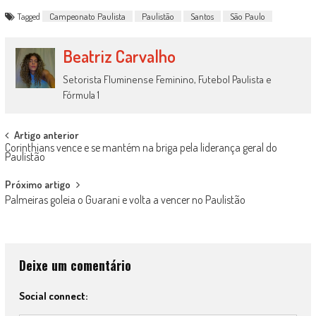
Tagged
Campeonato Paulista
Paulistão
Santos
São Paulo
Beatriz Carvalho
Setorista Fluminense Feminino, Futebol Paulista e
Fórmula 1
Post
Artigo anterior
Corinthians vence e se mantém na briga pela liderança geral do
navigation
Paulistão
Próximo artigo
Palmeiras goleia o Guarani e volta a vencer no Paulistão
Deixe um comentário
Social connect: