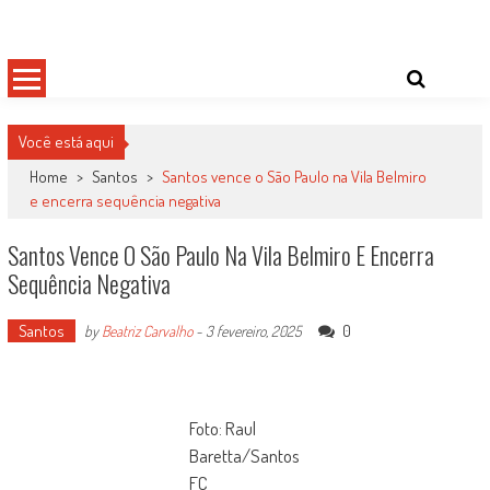
Skip
Damas do Esporte
Descobrindo talentos femininos para o meio esportivo
to
content
Você está aqui
Home
>
Santos
>
Santos vence o São Paulo na Vila Belmiro
e encerra sequência negativa
Santos Vence O São Paulo Na Vila Belmiro E Encerra
Sequência Negativa
Santos
0
by
Beatriz Carvalho
-
3 fevereiro, 2025
Foto: Raul
Baretta/Santos
FC