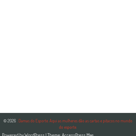
© 2026
. Damas do Esporte. Aqui as mulheres dão as cartas e pitacos no mundo
do esporte.
Powered by
WordPress
| Theme:
AccessPress Mag