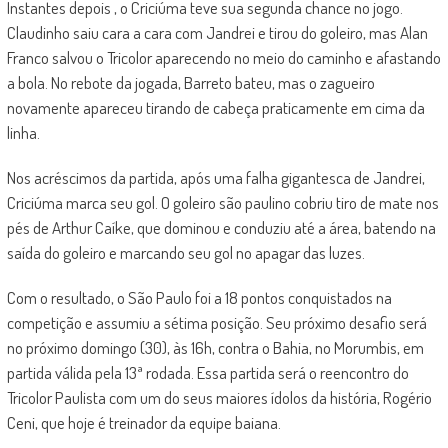
Instantes depois , o Criciúma teve sua segunda chance no jogo.
Claudinho saiu cara a cara com Jandrei e tirou do goleiro, mas Alan
Franco salvou o Tricolor aparecendo no meio do caminho e afastando
a bola. No rebote da jogada, Barreto bateu, mas o zagueiro
novamente apareceu tirando de cabeça praticamente em cima da
linha.
Nos acréscimos da partida, após uma falha gigantesca de Jandrei,
Criciúma marca seu gol. O goleiro são paulino cobriu tiro de mate nos
pés de Arthur Caíke, que dominou e conduziu até a área, batendo na
saída do goleiro e marcando seu gol no apagar das luzes.
Com o resultado, o São Paulo foi a 18 pontos conquistados na
competição e assumiu a sétima posição. Seu próximo desafio será
no próximo domingo (30), às 16h, contra o Bahia, no Morumbis, em
partida válida pela 13ª rodada. Essa partida será o reencontro do
Tricolor Paulista com um do seus maiores ídolos da história, Rogério
Ceni, que hoje é treinador da equipe baiana.