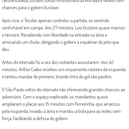
falta ensaiada, Luciano soltou uma bomba da entrada e deixou sem
chances para o goleiro Gustavo.
Após isso, o Tricolor apenas controlou a partida, se sentindo
confortável em campo. Aos 27 minutos, Luiz Gustavo quase marcou
o terceiro. Recebendo com liberdade na entrada na área e
arriscando um chute, obrigando o goleiro a espalmar do jeito que
deu.
Antes do intervalo foi a vez dos visitantes assustarem. Aos 42
minutos, Arthur Caíke recebeu um cruzamento rasteiro da esquerda
e tentou mandar de primeiro, tirando tinta do gol são paulino.
O São Paulo voltou do intervalo não oferecendo grandes chances ao
adversário. Com o espaço explorado, os mandantes quase
ampliaram o placar aos 15 minutos com Ferreirinha, que arrancou
pela esquerda, invadiu a área e mandou a bola para as redes sem
força, facilitando a defesa do goleiro.