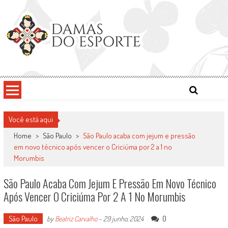
Skip
to
content
Damas do Esporte
Descobrindo talentos femininos para o meio esportivo
Você está aqui
Home
>
São Paulo
>
São Paulo acaba com jejum e pressão
em novo técnico após vencer o Criciúma por 2 a 1 no
Morumbis
São Paulo Acaba Com Jejum E Pressão Em Novo Técnico
Após Vencer O Criciúma Por 2 A 1 No Morumbis
São Paulo
0
by
Beatriz Carvalho
-
29 junho, 2024