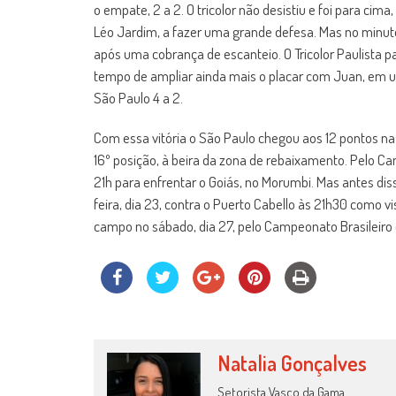
o empate, 2 a 2. O tricolor não desistiu e foi para cim
Léo Jardim, a fazer uma grande defesa. Mas no minuto
após uma cobrança de escanteio. O Tricolor Paulista p
tempo de ampliar ainda mais o placar com Juan, em u
São Paulo 4 a 2.
Com essa vitória o São Paulo chegou aos 12 pontos n
16º posição, à beira da zona de rebaixamento. Pelo Ca
21h para enfrentar o Goiás, no Morumbi. Mas antes di
feira, dia 23, contra o Puerto Cabello às 21h30 como v
campo no sábado, dia 27, pelo Campeonato Brasileiro c
Natalia Gonçalves
Setorista Vasco da Gama