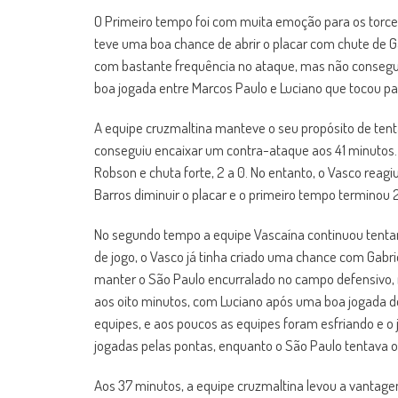
O Primeiro tempo foi com muita emoção para os torced
teve uma boa chance de abrir o placar com chute de G
com bastante frequência no ataque, mas não conseguia
boa jogada entre Marcos Paulo e Luciano que tocou para 
A equipe cruzmaltina manteve o seu propósito de tent
conseguiu encaixar um contra-ataque aos 41 minutos. 
Robson e chuta forte, 2 a 0. No entanto, o Vasco reag
Barros diminuir o placar e o primeiro tempo terminou 2 
No segundo tempo a equipe Vascaína continuou tent
de jogo, o Vasco já tinha criado uma chance com Gabri
manter o São Paulo encurralado no campo defensivo,
aos oito minutos, com Luciano após uma boa jogada de 
equipes, e aos poucos as equipes foram esfriando e o 
jogadas pelas pontas, enquanto o São Paulo tentava o
Aos 37 minutos, a equipe cruzmaltina levou a vantage