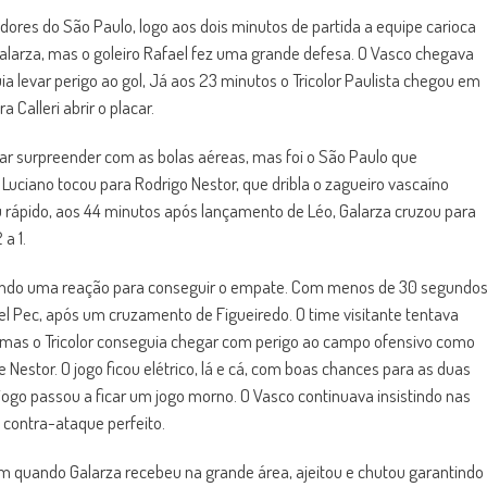
ores do São Paulo, logo aos dois minutos de partida a equipe carioca
alarza, mas o goleiro Rafael fez uma grande defesa. O Vasco chegava
 levar perigo ao gol, Já aos 23 minutos o Tricolor Paulista chegou em
Calleri abrir o placar.
ar surpreender com as bolas aéreas, mas foi o São Paulo que
Luciano tocou para Rodrigo Nestor, que dribla o zagueiro vascaíno
iu rápido, aos 44 minutos após lançamento de Léo, Galarza cruzou para
a 1.
ando uma reação para conseguir o empate. Com menos de 30 segundo
el Pec, após um cruzamento de Figueiredo. O time visitante tentava
 mas o Tricolor conseguia chegar com perigo ao campo ofensivo como
Nestor. O jogo ficou elétrico, lá e cá, com boas chances para as duas
jogo passou a ficar um jogo morno. O Vasco continuava insistindo nas
 contra-ataque perfeito.
m quando Galarza recebeu na grande área, ajeitou e chutou garantindo