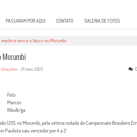
PASSARAM POR AQUI
CONTATO
GALERIA DE FOTOS
e impõe e vence o Vasco no Morumbi
o Morumbi
a Gonçalves
-
21 maio, 2023
Foto:
Marcos
Ribolli/ge
ado (20), no Morumbi, pela sétima rodada do Campeonato Brasileiro.E
or Paulista saiu vencedor por 4 a 2.