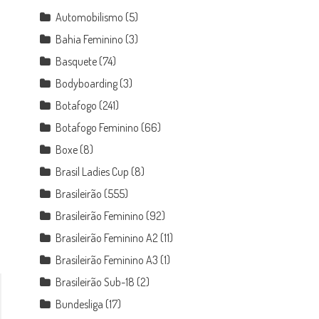
Automobilismo
(5)
o
Bahia Feminino
(3)
Basquete
(74)
Bodyboarding
(3)
Botafogo
(241)
Botafogo Feminino
(66)
Boxe
(8)
Brasil Ladies Cup
(8)
Brasileirão
(555)
Brasileirão Feminino
(92)
Brasileirão Feminino A2
(11)
Brasileirão Feminino A3
(1)
Brasileirão Sub-18
(2)
Bundesliga
(17)