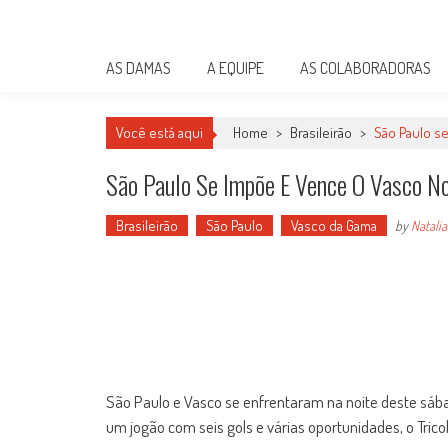
Skip
Damas do Esporte
to
Descobrindo talentos femininos para o meio esportivo
content
AS DAMAS
A EQUIPE
AS COLABORADORAS
Você está aqui
Home
>
Brasileirão
>
São Paulo s
São Paulo Se Impõe E Vence O Vasco N
Brasileirão
São Paulo
Vasco da Gama
by
Natali
São Paulo e Vasco se enfrentaram na noite deste sáb
um jogão com seis gols e várias oportunidades, o Tricol