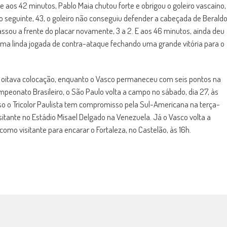
a, e aos 42 minutos, Pablo Maia chutou forte e obrigou o goleiro vascaíno,
 seguinte, 43, o goleiro não conseguiu defender a cabeçada de Berald
assou a frente do placar novamente, 3 a 2. E aos 46 minutos, ainda deu
ma linda jogada de contra-ataque fechando uma grande vitória para o
a oitava colocação, enquanto o Vasco permaneceu com seis pontos na
mpeonato Brasileiro, o São Paulo volta a campo no sábado, dia 27, às
sso o Tricolor Paulista tem compromisso pela Sul-Americana na terça-
isitante no Estádio Misael Delgado na Venezuela. Já o Vasco volta a
omo visitante para encarar o Fortaleza, no Castelão, às 16h.