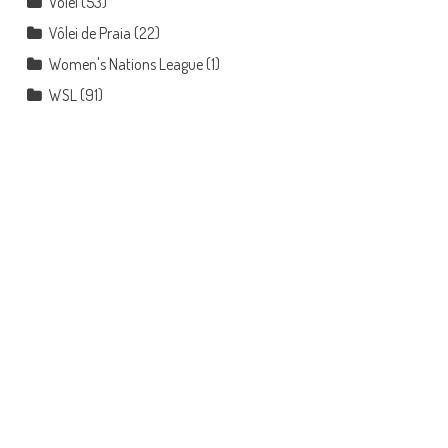
Vôlei
(53)
Vôlei de Praia
(22)
Women's Nations League
(1)
WSL
(91)