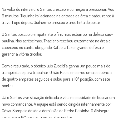
Na volta do intervalo, o Santos cresceu e começou a pressionar. Aos
6 minutos, Tiquinho foi acionado na entrada da área e bateu rente à
trave. Logo depois, Guilherme arriscou e tirou tinta do poste.
O Santos buscou o empate até o fim, mas esbarrou na defesa são-
paulina. Nos acréscimos, Thaciano recebeu cruzamento na área e
cabeceou no canto, obrigando Rafael a fazer grande defesa e
garantir a vitória tricolor.
Com o resultado, o técnico Luis Zubeldía ganha um pouco mais de
tranquilidade para trabalhar. O São Paulo encerrou uma sequência
de quatro empates seguidos e subiu para a 10ª posição, com sete
pontos.
Já o Santos vive situação delicada e vê a necessidade de buscar um
novo comandante. A equipe está sendo dirigida interinamente por
César Sampaio desde a demissão de Pedro Caixinha. O Alvinegro
caiu para a 16ª posição, com quatro pontos.