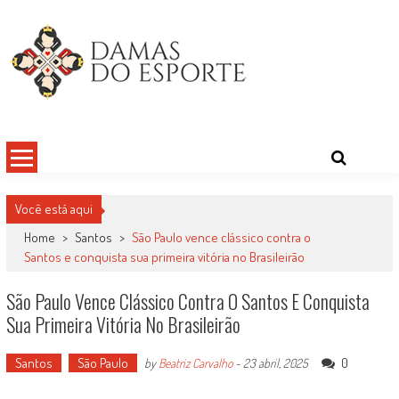
Skip
to
content
Damas do Esporte
Descobrindo talentos femininos para o meio esportivo
Você está aqui
Home
>
Santos
>
São Paulo vence clássico contra o
Santos e conquista sua primeira vitória no Brasileirão
São Paulo Vence Clássico Contra O Santos E Conquista
Sua Primeira Vitória No Brasileirão
Santos
São Paulo
0
by
Beatriz Carvalho
-
23 abril, 2025