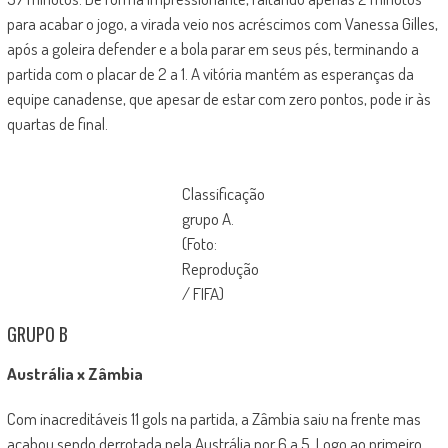
para acabar o jogo, a virada veio nos acréscimos com Vanessa Gilles,
após a goleira defender e a bola parar em seus pés, terminando a
partida com o placar de 2 a 1. A vitória mantém as esperanças da
equipe canadense, que apesar de estar com zero pontos, pode ir às
quartas de final.
Classificação
grupo A.
(Foto:
Reprodução
/ FIFA)
GRUPO B
Austrália x Zâmbia
Com inacreditáveis 11 gols na partida, a Zâmbia saiu na frente mas
acabou sendo derrotada pela Austrália por 6 a 5. Logo ao primeiro