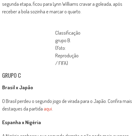
segunda etapa, ficou para Lynn Williams cravar a goleada, após
receber a bola sozinha e marcar o quarto.
Classificação
grupo B.
(Foto:
Reprodução
/ FIFA)
GRUPO C
Brasil x Japão
O Brasil perdeu o segundo jogo de virada para o Japão. Confira mais
destaques da partida
aqui
.
Espanha x Nigéria
A Nigéria conheceu sua segunda derrota e não pode mais avançar