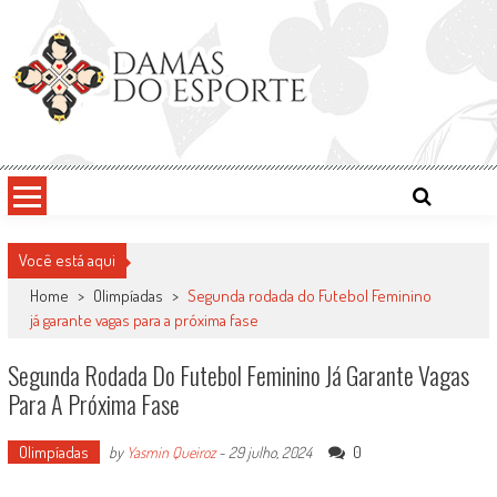
Skip
to
content
Damas do Esporte
Descobrindo talentos femininos para o meio esportivo
Você está aqui
Home
>
Olimpíadas
>
Segunda rodada do Futebol Feminino
já garante vagas para a próxima fase
Segunda Rodada Do Futebol Feminino Já Garante Vagas
Para A Próxima Fase
Olimpíadas
0
by
Yasmin Queiroz
-
29 julho, 2024