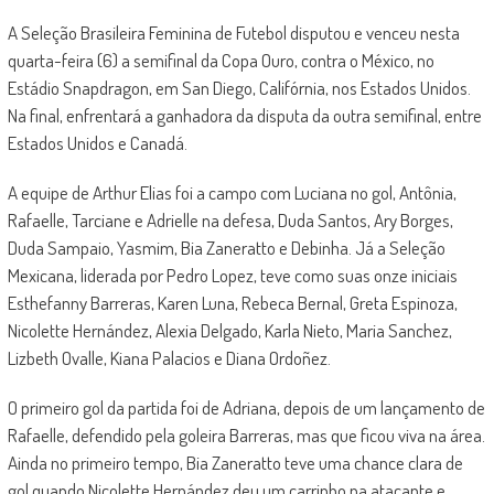
A Seleção Brasileira Feminina de Futebol disputou e venceu nesta
quarta-feira (6) a semifinal da Copa Ouro, contra o México, no
Estádio Snapdragon, em San Diego, Califórnia, nos Estados Unidos.
Na final, enfrentará a ganhadora da disputa da outra semifinal, entre
Estados Unidos e Canadá.
A equipe de Arthur Elias foi a campo com Luciana no gol, Antônia,
Rafaelle, Tarciane e Adrielle na defesa, Duda Santos, Ary Borges,
Duda Sampaio, Yasmim, Bia Zaneratto e Debinha. Já a Seleção
Mexicana, liderada por Pedro Lopez, teve como suas onze iniciais
Esthefanny Barreras, Karen Luna, Rebeca Bernal, Greta Espinoza,
Nicolette Hernández, Alexia Delgado, Karla Nieto, Maria Sanchez,
Lizbeth Ovalle, Kiana Palacios e Diana Ordoñez.
O primeiro gol da partida foi de Adriana, depois de um lançamento de
Rafaelle, defendido pela goleira Barreras, mas que ficou viva na área.
Ainda no primeiro tempo, Bia Zaneratto teve uma chance clara de
gol quando Nicolette Hernández deu um carrinho na atacante e,