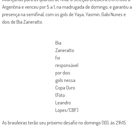
Argentina e venceu por 5 a 1, na madrugada de domingo, e garantiu a
presença na semifinal, com os gols de Yaya, Yasmin, Gabi Nunes e
dois de Bia Zaneratto.
Bia
Zaneratto
foi
responsável
por dois
gols nessa
Copa Ouro.
(Foto:
Leandro
Lopes/CBF)
As brasileiras terão seu próximo desafio no domingo (10), às 21h15.