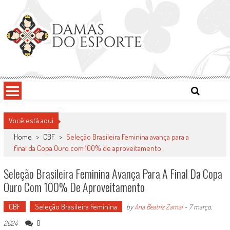
Skip
to
content
Damas do Esporte
Descobrindo talentos femininos para o meio esportivo
Você está aqui
Home
>
CBF
>
Seleção Brasileira Feminina avança para a
final da Copa Ouro com 100% de aproveitamento
Seleção Brasileira Feminina Avança Para A Final Da Copa
Ouro Com 100% De Aproveitamento
CBF
Seleção Brasileira Feminina
by
Ana Beatriz Zamai
-
7 março,
0
2024