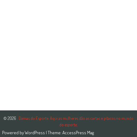
© 2026
. Damas do Esporte. Aqui as mulheres dão as cartas e pitacos no mundo
do esporte.
Powered by
WordPress
| Theme:
AccessPress Mag