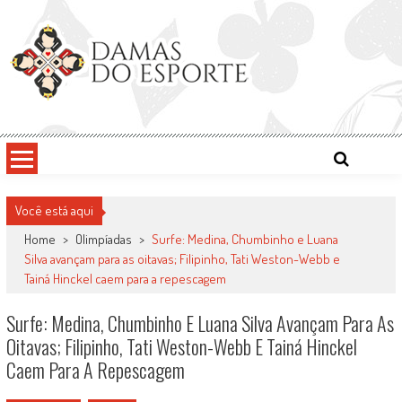
Skip
to
content
Damas do Esporte
Descobrindo talentos femininos para o meio esportivo
Você está aqui
Home
>
Olimpíadas
>
Surfe: Medina, Chumbinho e Luana
Silva avançam para as oitavas; Filipinho, Tati Weston-Webb e
Tainá Hinckel caem para a repescagem
Surfe: Medina, Chumbinho E Luana Silva Avançam Para As
Oitavas; Filipinho, Tati Weston-Webb E Tainá Hinckel
Caem Para A Repescagem