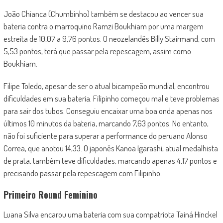
João Chianca (Chumbinho) também se destacou ao vencer sua
bateria contra o marroquino Ramzi Boukhiam por uma margem
estreita de 10,07 a 9,76 pontos. O neozelandês Billy Stairmand, com
5,53 pontos, terá que passar pela repescagem, assim como
Boukhiam.
Filipe Toledo, apesar de ser o atual bicampeão mundial, encontrou
dificuldades em sua bateria. Filipinho começou mal e teve problemas
para sair dos tubos. Conseguiu encaixar uma boa onda apenas nos
últimos 10 minutos da bateria, marcando 7,63 pontos. No entanto,
não foi suficiente para superar a performance do peruano Alonso
Correa, que anotou 14,33. O japonês Kanoa Igarashi, atual medalhista
de prata, também teve dificuldades, marcando apenas 4,17 pontos e
precisando passar pela repescagem com Filipinho.
Primeiro Round Feminino
Luana Silva encarou uma bateria com sua compatriota Tainá Hinckel