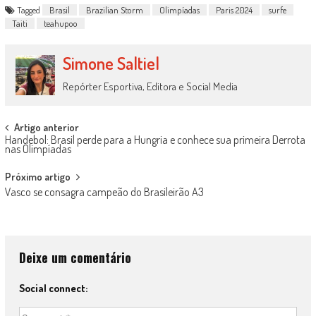
Tagged
Brasil
Brazilian Storm
Olimpíadas
Paris 2024
surfe
Taiti
teahupoo
Simone Saltiel
Repórter Esportiva, Editora e Social Media
Post
Artigo anterior
Handebol: Brasil perde para a Hungria e conhece sua primeira Derrota
navigation
nas Olimpíadas
Próximo artigo
Vasco se consagra campeão do Brasileirão A3
Deixe um comentário
Social connect: