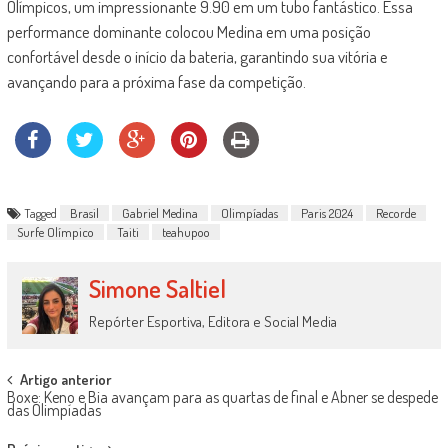
Olímpicos, um impressionante 9.90 em um tubo fantástico. Essa
performance dominante colocou Medina em uma posição
confortável desde o início da bateria, garantindo sua vitória e
avançando para a próxima fase da competição.
Tagged
Brasil
Gabriel Medina
Olimpíadas
Paris 2024
Recorde
Surfe Olímpico
Taiti
teahupoo
Simone Saltiel
Repórter Esportiva, Editora e Social Media
Post
Artigo anterior
Boxe: Keno e Bia avançam para as quartas de final e Abner se despede
navigation
das Olimpíadas