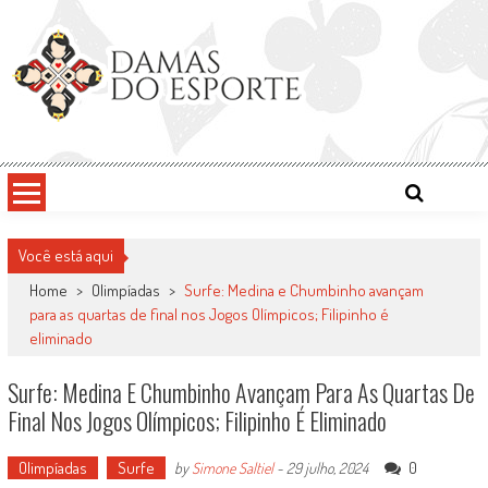
Skip
to
content
Damas do Esporte
Descobrindo talentos femininos para o meio esportivo
Você está aqui
Home
>
Olimpíadas
>
Surfe: Medina e Chumbinho avançam
para as quartas de final nos Jogos Olímpicos; Filipinho é
eliminado
Surfe: Medina E Chumbinho Avançam Para As Quartas De
Final Nos Jogos Olímpicos; Filipinho É Eliminado
Olimpíadas
Surfe
0
by
Simone Saltiel
-
29 julho, 2024