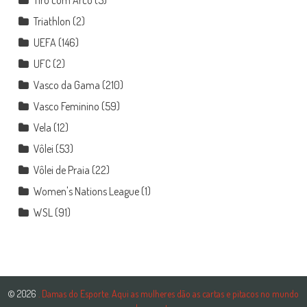
Triathlon
(2)
UEFA
(146)
UFC
(2)
Vasco da Gama
(210)
Vasco Feminino
(59)
Vela
(12)
Vôlei
(53)
Vôlei de Praia
(22)
Women's Nations League
(1)
WSL
(91)
© 2026
. Damas do Esporte. Aqui as mulheres dão as cartas e pitacos no mundo