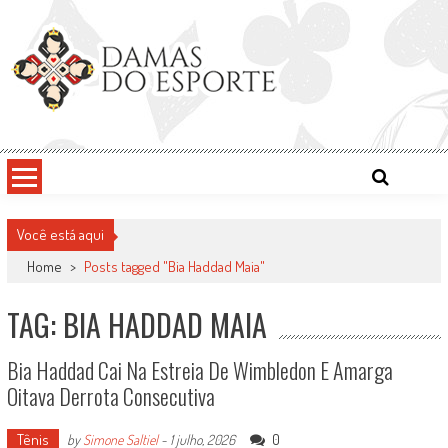
Skip
to
content
Damas do Esporte
Descobrindo talentos femininos para o meio esportivo
Você está aqui
Home
>
Posts tagged "Bia Haddad Maia"
TAG: BIA HADDAD MAIA
Bia Haddad Cai Na Estreia De Wimbledon E Amarga
Oitava Derrota Consecutiva
Tênis
0
by
Simone Saltiel
-
1 julho, 2026