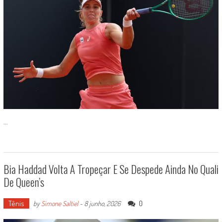
...
Bia Haddad Volta A Tropeçar E Se Despede Ainda No Quali
De Queen’s
Tênis
0
by
Simone Saltiel
-
8 junho, 2026