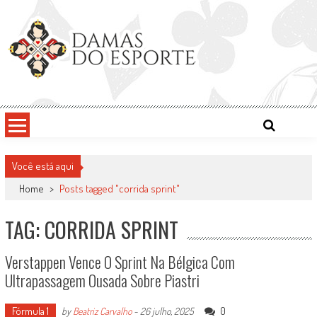
Skip
to
content
Damas do Esporte
Descobrindo talentos femininos para o meio esportivo
Você está aqui
Home
>
Posts tagged "corrida sprint"
TAG: CORRIDA SPRINT
Verstappen Vence O Sprint Na Bélgica Com
Ultrapassagem Ousada Sobre Piastri
Fórmula 1
0
by
Beatriz Carvalho
-
26 julho, 2025