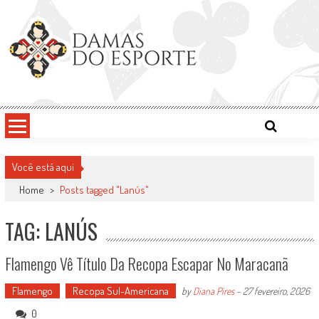
Skip
to
content
Damas do Esporte
Descobrindo talentos femininos para o meio esportivo
Você está aqui
Home
>
Posts tagged "Lanús"
TAG: LANÚS
Flamengo Vê Título Da Recopa Escapar No Maracanã
Flamengo
Recopa Sul-Americana
by
Diana Pires
-
27 fevereiro, 2026
0