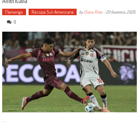
Flamengo
Recopa Sul-Americana
by
Diana Pires
-
20 fevereiro, 2026
0
...