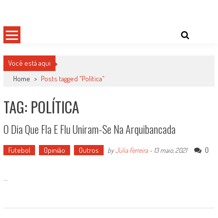
Skip
Damas do Esporte
Descobrindo talentos femininos para o meio esportivo
to
content
Você está aqui
Home
>
Posts tagged "Política"
TAG: POLÍTICA
O Dia Que Fla E Flu Uniram-Se Na Arquibancada
Futebol
Opinião
Outros
0
by
Júlia Ferreira
-
13 maio, 2021
...