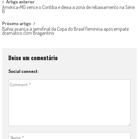
Post
Artigo anterior
América‑MG vence o Coritiba e deixa a zona de rebaixamento na Série
navigation
B
Próximo artigo
Bahia avança à semifinal da Copa do Brasil Feminina após empate
dramático com Bragantino
Deixe um comentário
Social connect: