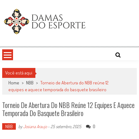
Skip
to
content
Damas do Esporte
Descobrindo talentos femininos para o meio esportivo
Você está aqui
Home
>
NBB
>
Torneio de Abertura do NBB reúne 12
equipes e aquece temporada do basquete brasileiro
Torneio De Abertura Do NBB Reúne 12 Equipes E Aquece
Temporada Do Basquete Brasileiro
NBB
0
by
Josiana Araujo
-
25 setembro, 2025