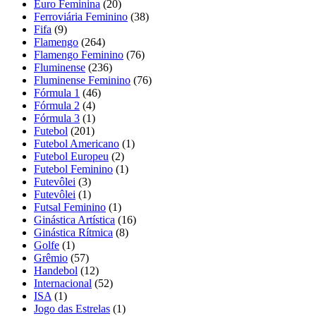
Euro Feminina
(20)
Ferroviária Feminino
(38)
Fifa
(9)
Flamengo
(264)
Flamengo Feminino
(76)
Fluminense
(236)
Fluminense Feminino
(76)
Fórmula 1
(46)
Fórmula 2
(4)
Fórmula 3
(1)
Futebol
(201)
Futebol Americano
(1)
Futebol Europeu
(2)
Futebol Feminino
(1)
Futevôlei
(3)
Futevôlei
(1)
Futsal Feminino
(1)
Ginástica Artística
(16)
Ginástica Rítmica
(8)
Golfe
(1)
Grêmio
(57)
Handebol
(12)
Internacional
(52)
ISA
(1)
Jogo das Estrelas
(1)