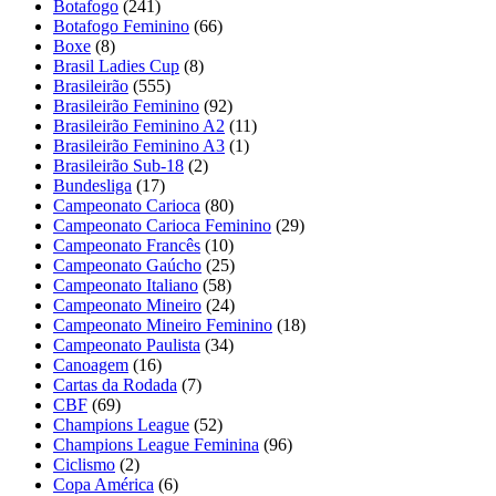
Botafogo
(241)
Botafogo Feminino
(66)
Boxe
(8)
Brasil Ladies Cup
(8)
Brasileirão
(555)
Brasileirão Feminino
(92)
Brasileirão Feminino A2
(11)
Brasileirão Feminino A3
(1)
Brasileirão Sub-18
(2)
Bundesliga
(17)
Campeonato Carioca
(80)
Campeonato Carioca Feminino
(29)
Campeonato Francês
(10)
Campeonato Gaúcho
(25)
Campeonato Italiano
(58)
Campeonato Mineiro
(24)
Campeonato Mineiro Feminino
(18)
Campeonato Paulista
(34)
Canoagem
(16)
Cartas da Rodada
(7)
CBF
(69)
Champions League
(52)
Champions League Feminina
(96)
Ciclismo
(2)
Copa América
(6)