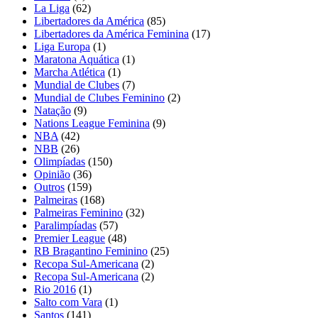
La Liga
(62)
Libertadores da América
(85)
Libertadores da América Feminina
(17)
Liga Europa
(1)
Maratona Aquática
(1)
Marcha Atlética
(1)
Mundial de Clubes
(7)
Mundial de Clubes Feminino
(2)
Natação
(9)
Nations League Feminina
(9)
NBA
(42)
NBB
(26)
Olimpíadas
(150)
Opinião
(36)
Outros
(159)
Palmeiras
(168)
Palmeiras Feminino
(32)
Paralimpíadas
(57)
Premier League
(48)
RB Bragantino Feminino
(25)
Recopa Sul-Americana
(2)
Recopa Sul-Americana
(2)
Rio 2016
(1)
Salto com Vara
(1)
Santos
(141)