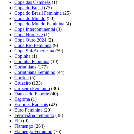
Copa das Campeãs
(1)
Copa do Brasil
(75)
Copa do Brasil Feminina
(25)
Copa do Mundo
(50)
Copa do Mundo Feminina
(4)
Copa Intercontinental
(3)
Copa Nordeste
(1)
Copa Ouro 2024
(2)
Copa Rio Feminina
(9)
Copa Sul-Americana
(59)
Copinha
(1)
Copinha Feminina
(19)
Corinthians
(177)
Corinthians Feminino
(44)
Corrida
(5)
Cruzeiro
(133)
Cruzeiro Feminino
(36)
Damas do Esporte
(40)
Esgrima
(1)
Esportes Radicais
(42)
Euro Feminina
(20)
Ferroviária Feminino
(38)
Fifa
(9)
Flamengo
(264)
Flamengo Feminino
(76)