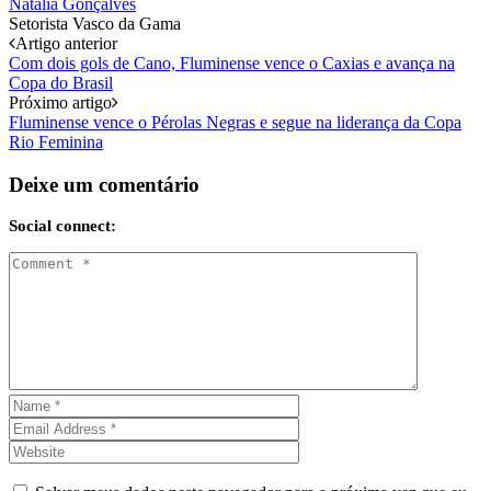
Natalia Gonçalves
Setorista Vasco da Gama
Post
Artigo anterior
Com dois gols de Cano, Fluminense vence o Caxias e avança na
navigation
Copa do Brasil
Próximo artigo
Fluminense vence o Pérolas Negras e segue na liderança da Copa
Rio Feminina
Deixe um comentário
Social connect: