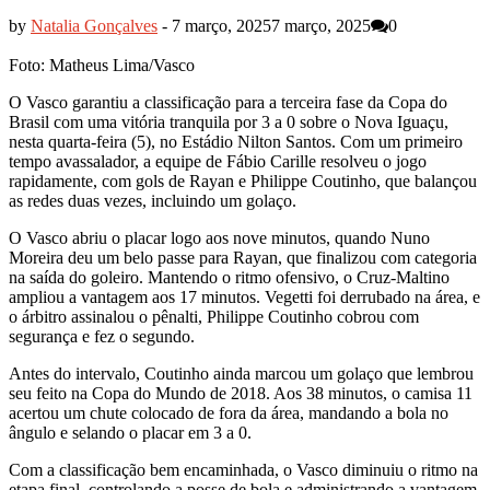
by
Natalia Gonçalves
-
7 março, 2025
7 março, 2025
0
Foto: Matheus Lima/Vasco
O Vasco garantiu a classificação para a terceira fase da Copa do
Brasil com uma vitória tranquila por 3 a 0 sobre o Nova Iguaçu,
nesta quarta-feira (5), no Estádio Nilton Santos. Com um primeiro
tempo avassalador, a equipe de Fábio Carille resolveu o jogo
rapidamente, com gols de Rayan e Philippe Coutinho, que balançou
as redes duas vezes, incluindo um golaço.
O Vasco abriu o placar logo aos nove minutos, quando Nuno
Moreira deu um belo passe para Rayan, que finalizou com categoria
na saída do goleiro. Mantendo o ritmo ofensivo, o Cruz-Maltino
ampliou a vantagem aos 17 minutos. Vegetti foi derrubado na área, e
o árbitro assinalou o pênalti, Philippe Coutinho cobrou com
segurança e fez o segundo.
Antes do intervalo, Coutinho ainda marcou um golaço que lembrou
seu feito na Copa do Mundo de 2018. Aos 38 minutos, o camisa 11
acertou um chute colocado de fora da área, mandando a bola no
ângulo e selando o placar em 3 a 0.
Com a classificação bem encaminhada, o Vasco diminuiu o ritmo na
etapa final, controlando a posse de bola e administrando a vantagem.