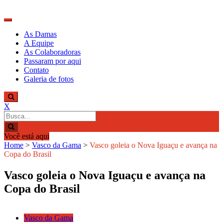
Skip
to
content
Descobrindo talentos femininos para o
Damas do Esporte
As Damas
meio esportivo
A Equipe
As Colaboradoras
Passaram por aqui
Contato
Galeria de fotos
X
Search
for:
Você está aqui
Home
>
Vasco da Gama
>
Vasco goleia o Nova Iguaçu e avança na
Copa do Brasil
Vasco goleia o Nova Iguaçu e avança na
Copa do Brasil
Vasco da Gama