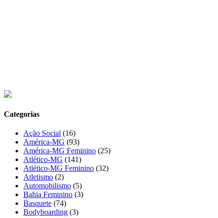
Categorias
Ação Social
(16)
América-MG
(93)
América-MG Feminino
(25)
Atlético-MG
(141)
Atlético-MG Feminino
(32)
Atletismo
(2)
Automobilismo
(5)
Bahia Feminino
(3)
Basquete
(74)
Bodyboarding
(3)