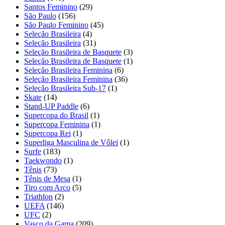
Santos Feminino
(29)
São Paulo
(156)
São Paulo Feminino
(45)
Seleção Brasileira
(4)
Seleção Brasileira
(31)
Seleção Brasileira de Basquete
(3)
Seleção Brasileira de Basquete
(1)
Seleção Brasileira Feminina
(6)
Seleção Brasileira Feminina
(36)
Seleção Brasileira Sub-17
(1)
Skate
(14)
Stand-UP Paddle
(6)
Supercopa do Brasil
(1)
Supercopa Feminina
(1)
Supercopa Rei
(1)
Superliga Masculina de Vôlei
(1)
Surfe
(183)
Taekwondo
(1)
Tênis
(73)
Tênis de Mesa
(1)
Tiro com Arco
(5)
Triathlon
(2)
UEFA
(146)
UFC
(2)
Vasco da Gama
(209)