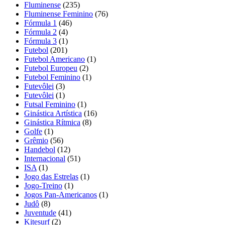
Fluminense
(235)
Fluminense Feminino
(76)
Fórmula 1
(46)
Fórmula 2
(4)
Fórmula 3
(1)
Futebol
(201)
Futebol Americano
(1)
Futebol Europeu
(2)
Futebol Feminino
(1)
Futevôlei
(3)
Futevôlei
(1)
Futsal Feminino
(1)
Ginástica Artística
(16)
Ginástica Rítmica
(8)
Golfe
(1)
Grêmio
(56)
Handebol
(12)
Internacional
(51)
ISA
(1)
Jogo das Estrelas
(1)
Jogo-Treino
(1)
Jogos Pan-Americanos
(1)
Judô
(8)
Juventude
(41)
Kitesurf
(2)