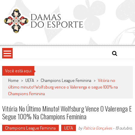
Skip
to
content
Damas do Esporte
Descobrindo talentos femininos para o meio esportivo
Você está aqui
Home
>
UEFA
>
Champions League Feminina
>
Vitória no
último minuto! Wolfsburg vence o Valerenga e segue 100% na
Champions Feminina
Vitória No Último Minuto! Wolfsburg Vence O Valerenga E
Segue 100% Na Champions Feminina
Champions League Feminina
UEFA
by
Patricia Gonçalves
-
19 outubro,