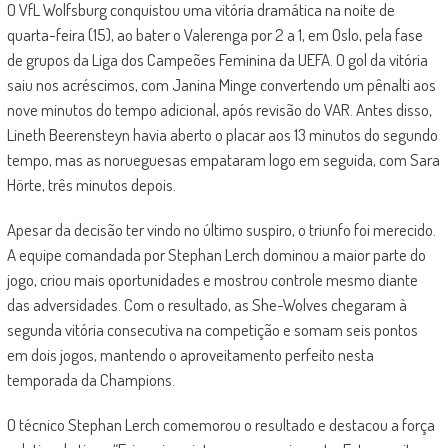
O VfL Wolfsburg conquistou uma vitória dramática na noite de
quarta-feira (15), ao bater o Valerenga por 2 a 1, em Oslo, pela fase
de grupos da Liga dos Campeões Feminina da UEFA. O gol da vitória
saiu nos acréscimos, com Janina Minge convertendo um pênalti aos
nove minutos do tempo adicional, após revisão do VAR. Antes disso,
Lineth Beerensteyn havia aberto o placar aos 13 minutos do segundo
tempo, mas as norueguesas empataram logo em seguida, com Sara
Hörte, três minutos depois.
Apesar da decisão ter vindo no último suspiro, o triunfo foi merecido.
A equipe comandada por Stephan Lerch dominou a maior parte do
jogo, criou mais oportunidades e mostrou controle mesmo diante
das adversidades. Com o resultado, as She-Wolves chegaram à
segunda vitória consecutiva na competição e somam seis pontos
em dois jogos, mantendo o aproveitamento perfeito nesta
temporada da Champions.
O técnico Stephan Lerch comemorou o resultado e destacou a força