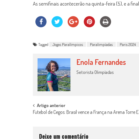
As semifinais acontecerão na quinta-feira (5), e a fina
Tagged
Jogos Paralímpicos
Paralimpíadas
Paris 2024
Enola Fernandes
Setorista Olimpíadas
Post
Artigo anterior
Futebol de Cegos: Brasil vence a França na Arena Torre Ei
navigation
Deixe um comentário