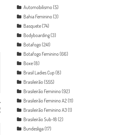
Automobilismo
(5)
Bahia Feminino
(3)
Basquete
(74)
Bodyboarding
(3)
Botafogo
(241)
Botafogo Feminino
(66)
Boxe
(8)
Brasil Ladies Cup
(8)
Brasileirão
(555)
Brasileirão Feminino
(92)
Brasileirão Feminino A2
(11)
a
Brasileirão Feminino A3
(1)
o
Brasileirão Sub-18
(2)
Bundesliga
(17)