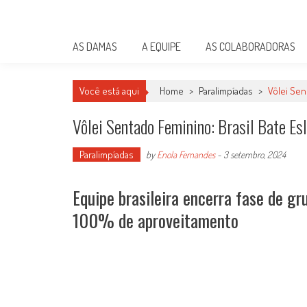
Skip
Damas do Esporte
to
Descobrindo talentos femininos para o meio esportivo
content
AS DAMAS
A EQUIPE
AS COLABORADORAS
Você está aqui
Home
>
Paralimpíadas
>
Vôlei Sen
Vôlei Sentado Feminino: Brasil Bate E
Paralimpíadas
by
Enola Fernandes
-
3 setembro, 2024
Equipe brasileira encerra fase de g
100% de aproveitamento