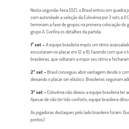
Nesta segunda-feira (02), o Brasil entrou em quadra p
com autoridade a seleção da Eslovênia por 3 sets a 0 (p
terminam a fase de grupos na primeira colocação do 
grupo A. Confira os detalhes da partida:
1º set –
A equipe brasileira impôs um ritmo avassalador
encostaram no placar em 12 a 10, fazendo com que o 
brasileiras, que voltaram a impor seu ritmo e fechara
2º set –
Brasil conseguiu abrir vantagem desde o com
deixando o placar ser elástico. Brasileiras seguiram 
3º set –
Eslovênia não deixou a equipe brasileira ter 
Apesar de não ter tido conforto, equipe brasileira dit
As jogadoras destaques pelo lado brasileiro foram: Dud
pontos).