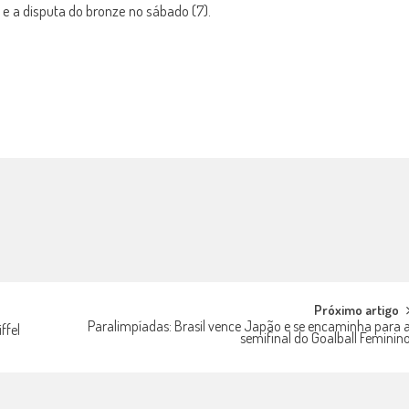
l e a disputa do bronze no sábado (7).
Próximo artigo
Paralimpíadas: Brasil vence Japão e se encaminha para 
ffel
semifinal do Goalball Feminin