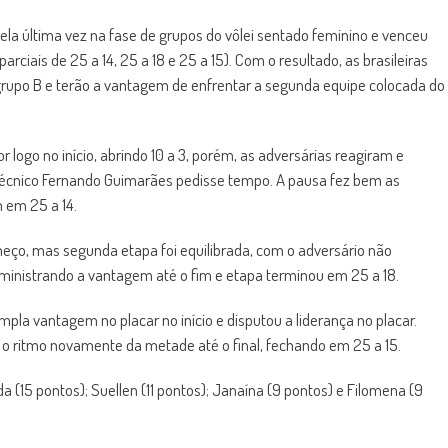
ela última vez na fase de grupos do vôlei sentado feminino e venceu
arciais de 25 a 14, 25 a 18 e 25 a 15). Com o resultado, as brasileiras
grupo B e terão a vantagem de enfrentar a segunda equipe colocada do
 logo no início, abrindo 10 a 3, porém, as adversárias reagiram e
técnico Fernando Guimarães pedisse tempo. A pausa fez bem as
m em 25 a 14.
eço, mas segunda etapa foi equilibrada, com o adversário não
administrando a vantagem até o fim e etapa terminou em 25 a 18.
ampla vantagem no placar no início e disputou a liderança no placar.
ou o ritmo novamente da metade até o final, fechando em 25 a 15.
a (15 pontos); Suellen (11 pontos); Janaína (9 pontos) e Filomena (9