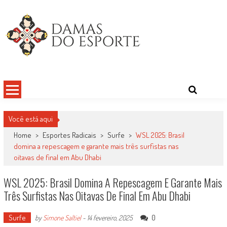
Skip
to
content
Damas do Esporte
Descobrindo talentos femininos para o meio esportivo
Você está aqui
Home
>
Esportes Radicais
>
Surfe
>
WSL 2025: Brasil
domina a repescagem e garante mais três surfistas nas
oitavas de final em Abu Dhabi
WSL 2025: Brasil Domina A Repescagem E Garante Mais
Três Surfistas Nas Oitavas De Final Em Abu Dhabi
Surfe
0
by
Simone Saltiel
-
14 fevereiro, 2025