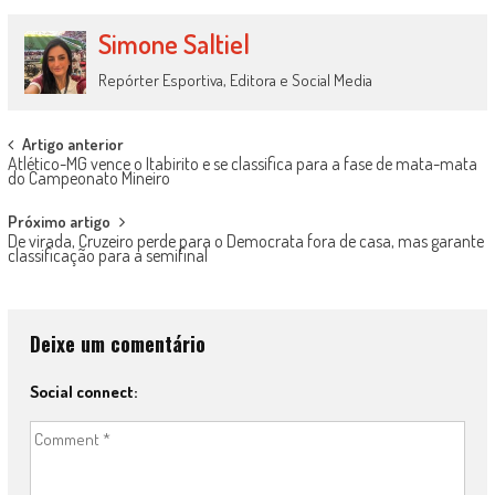
Simone Saltiel
Repórter Esportiva, Editora e Social Media
Post
Artigo anterior
Atlético-MG vence o Itabirito e se classifica para a fase de mata-mata
navigation
do Campeonato Mineiro
Próximo artigo
De virada, Cruzeiro perde para o Democrata fora de casa, mas garante
classificação para a semifinal
Deixe um comentário
Social connect: