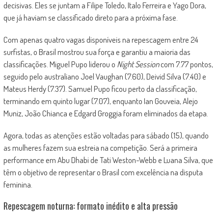
decisivas. Eles se juntam a Filipe Toledo, Italo Ferreira e Yago Dora,
que já haviam se classificado direto para a próxima fase.
Com apenas quatro vagas disponíveis na repescagem entre 24
surfistas, o Brasil mostrou sua força e garantiu a maioria das
classificações. Miguel Pupo liderou o
Night Session
com 7.77 pontos,
seguido pelo australiano Joel Vaughan (7.60), Deivid Silva (7.40) e
Mateus Herdy (7.37). Samuel Pupo ficou perto da classificação,
terminando em quinto lugar (7.07), enquanto Ian Gouveia, Alejo
Muniz, João Chianca e Edgard Groggia foram eliminados da etapa.
Agora, todas as atenções estão voltadas para sábado (15), quando
as mulheres fazem sua estreia na competição. Será a primeira
performance em Abu Dhabi de Tati Weston-Webb e Luana Silva, que
têm o objetivo de representar o Brasil com excelência na disputa
feminina.
Repescagem noturna: formato inédito e alta pressão