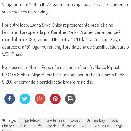
Vaughan, com 11.00 a 10.77, garantindo vaga nas oitavas e mantendo
suas chances no ranking.
Por outro lado, Luana Silva, única representante brasileira no
feminino, foi superada por Caroline Marks. A americana, campeã
mundial em 2023, somou 11.16 contra 10.10 da brasileira, que agora
aparece em 10º lugar no ranking, fora da zona de classificação para o
WSL Finals.
No masculino, Miguel Pupo não resistiu ao francês Marco Mignot
(12.23 x 8.80) e Alejo Muniz foi eliminado por Griffin Colapinto (11.83 x
9.20), encerrando a participação brasileira no dia.
Tagged
Filipe Toledo
Italo Ferreira
J-Bay
Jeffreys Bay
João
Chianca
Surf
surfe
World Surf League
WSL
WSL 2025
Yago