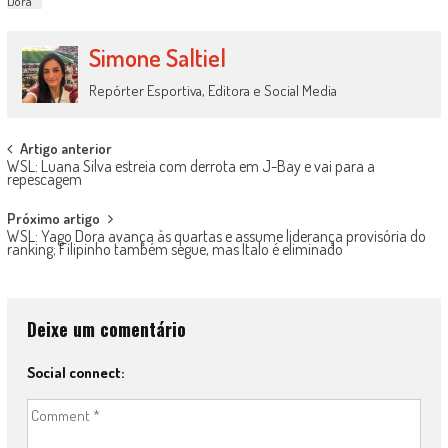
Dora
Simone Saltiel
Repórter Esportiva, Editora e Social Media
Post
Artigo anterior
WSL: Luana Silva estreia com derrota em J-Bay e vai para a
navigation
repescagem
Próximo artigo
WSL: Yago Dora avança às quartas e assume liderança provisória do
ranking; Filipinho também segue, mas Italo é eliminado
Deixe um comentário
Social connect: