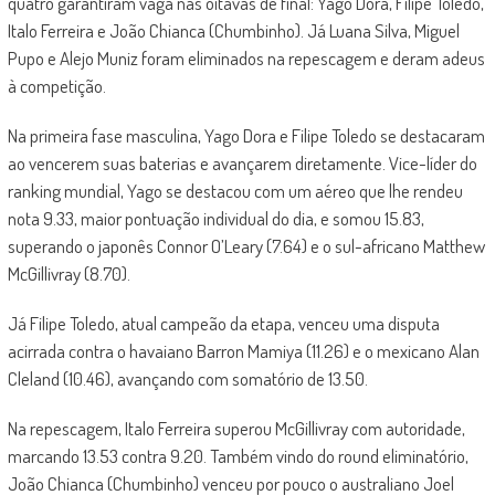
quatro garantiram vaga nas oitavas de final: Yago Dora, Filipe Toledo,
Italo Ferreira e João Chianca (Chumbinho). Já Luana Silva, Miguel
Pupo e Alejo Muniz foram eliminados na repescagem e deram adeus
à competição.
Na primeira fase masculina, Yago Dora e Filipe Toledo se destacaram
ao vencerem suas baterias e avançarem diretamente. Vice-líder do
ranking mundial, Yago se destacou com um aéreo que lhe rendeu
nota 9.33, maior pontuação individual do dia, e somou 15.83,
superando o japonês Connor O’Leary (7.64) e o sul-africano Matthew
McGillivray (8.70).
Já Filipe Toledo, atual campeão da etapa, venceu uma disputa
acirrada contra o havaiano Barron Mamiya (11.26) e o mexicano Alan
Cleland (10.46), avançando com somatório de 13.50.
Na repescagem, Italo Ferreira superou McGillivray com autoridade,
marcando 13.53 contra 9.20. Também vindo do round eliminatório,
João Chianca (Chumbinho) venceu por pouco o australiano Joel