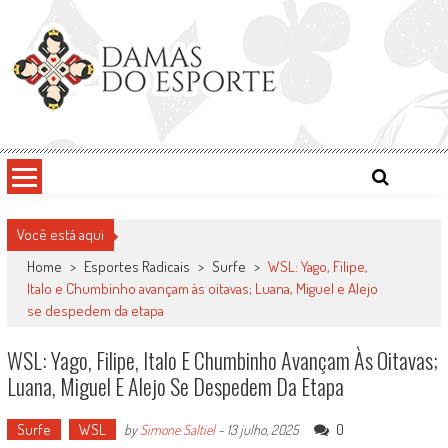
Skip
to
content
Damas do Esporte
Descobrindo talentos femininos para o meio esportivo
Você está aqui
Home
>
Esportes Radicais
>
Surfe
>
WSL: Yago, Filipe,
Italo e Chumbinho avançam às oitavas; Luana, Miguel e Alejo
se despedem da etapa
WSL: Yago, Filipe, Italo E Chumbinho Avançam Às Oitavas;
Luana, Miguel E Alejo Se Despedem Da Etapa
Surfe
WSL
0
by
Simone Saltiel
-
13 julho, 2025