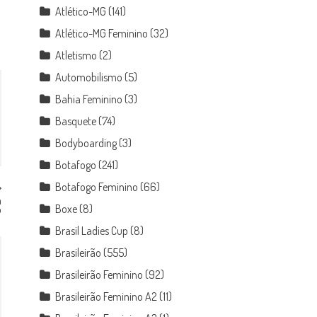
Atlético-MG
(141)
Atlético-MG Feminino
(32)
Atletismo
(2)
Automobilismo
(5)
Bahia Feminino
(3)
Basquete
(74)
Bodyboarding
(3)
Botafogo
(241)
Botafogo Feminino
(66)
m
Boxe
(8)
o
Brasil Ladies Cup
(8)
Brasileirão
(555)
Brasileirão Feminino
(92)
Brasileirão Feminino A2
(11)