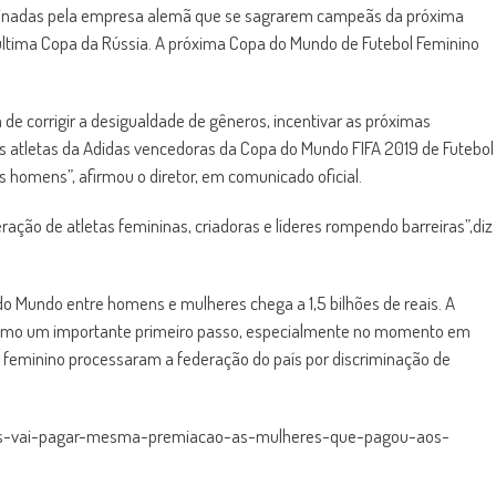
trocinadas pela empresa alemã que se sagrarem campeãs da próxima
ltima Copa da Rússia. A próxima Copa do Mundo de Futebol Feminino
ém de corrigir a desigualdade de gêneros, incentivar as próximas
s atletas da Adidas vencedoras da Copa do Mundo FIFA 2019 de Futebol
homens”, afirmou o diretor, em comunicado oficial.
ração de atletas femininas, criadoras e líderes rompendo barreiras”,diz
do Mundo entre homens e mulheres chega a 1,5 bilhões de reais. A
como um importante primeiro passo, especialmente no momento em
l feminino processaram a federação do país por discriminação de
das-vai-pagar-mesma-premiacao-as-mulheres-que-pagou-aos-