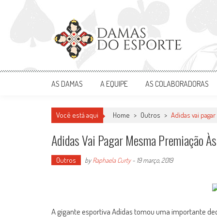
Skip
to
content
Damas do Esporte
Descobrindo talentos femininos para o meio esportivo
AS DAMAS
A EQUIPE
AS COLABORADORAS
Você está aqui
Home
>
Outros
>
Adidas vai pag
Adidas Vai Pagar Mesma Premiação Às
Outros
by
Raphaela Curty
-
19 março, 2019
A gigante esportiva Adidas tomou uma importante decis