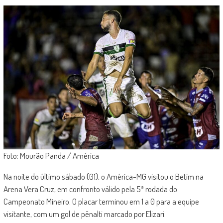
Foto: Mourão Panda / América
Na noite do último sábado (01), o América-MG visitou o Betim na
Arena Vera Cruz, em confronto válido pela 5ª rodada do
Campeonato Mineiro. O placar terminou em 1 a 0 para a equipe
visitante, com um gol de pênalti marcado por Elizari.