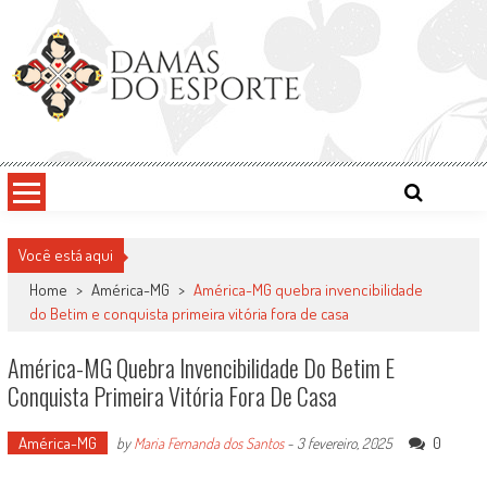
Skip
to
content
Damas do Esporte
Descobrindo talentos femininos para o meio esportivo
Você está aqui
Home
>
América-MG
>
América-MG quebra invencibilidade
do Betim e conquista primeira vitória fora de casa
América-MG Quebra Invencibilidade Do Betim E
Conquista Primeira Vitória Fora De Casa
América-MG
0
by
Maria Fernanda dos Santos
-
3 fevereiro, 2025