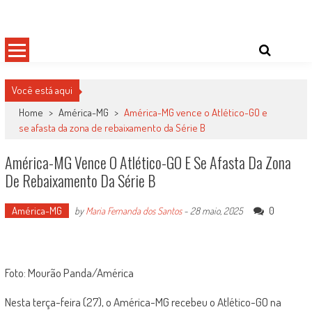
Skip
Damas do Esporte
Descobrindo talentos femininos para o meio esportivo
to
content
Você está aqui
Home
>
América-MG
>
América-MG vence o Atlético-GO e
se afasta da zona de rebaixamento da Série B
América-MG Vence O Atlético-GO E Se Afasta Da Zona
De Rebaixamento Da Série B
América-MG
0
by
Maria Fernanda dos Santos
-
28 maio, 2025
Foto: Mourão Panda/América
Nesta terça-feira (27), o América-MG recebeu o Atlético-GO na