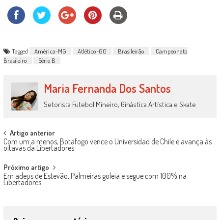
Tagged
América-MG
Atlético-GO
Brasileirão
Campeonato
Brasileiro
Série B
Maria Fernanda Dos Santos
Setorista Futebol Mineiro, Ginástica Artística e Skate
Post
Artigo anterior
Com um a menos, Botafogo vence o Universidad de Chile e avança às
navigation
oitavas da Libertadores
Próximo artigo
Em adeus de Estevão, Palmeiras goleia e segue com 100% na
Libertadores