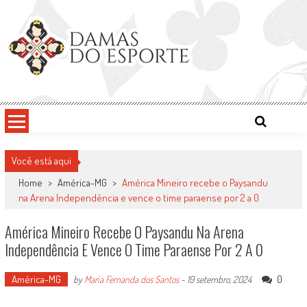
Skip
to
content
Damas do Esporte
Descobrindo talentos femininos para o meio esportivo
Você está aqui
Home
>
América-MG
>
América Mineiro recebe o Paysandu
na Arena Independência e vence o time paraense por 2 a 0
América Mineiro Recebe O Paysandu Na Arena
Independência E Vence O Time Paraense Por 2 A 0
América-MG
0
by
Maria Fernanda dos Santos
-
19 setembro, 2024