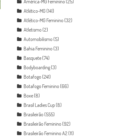
América-MG Feminino
(25)
Atlético-MG
(141)
Atlético-MG Feminino
(32)
Atletismo
(2)
Automobilismo
(5)
Bahia Feminino
(3)
Basquete
(74)
Bodyboarding
(3)
Botafogo
(241)
Botafogo Feminino
(66)
Boxe
(8)
Brasil Ladies Cup
(8)
Brasileirão
(555)
Brasileirão Feminino
(92)
Brasileirão Feminino A2
(11)