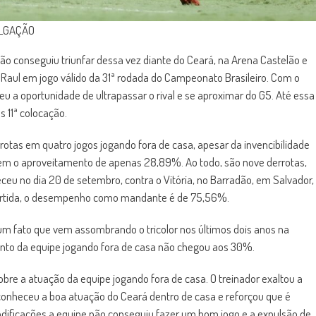
ULGAÇÃO
o conseguiu triunfar dessa vez diante do Ceará, na Arena Castelão e
 Raul em jogo válido da 31ª rodada do Campeonato Brasileiro. Com o
eu a oportunidade de ultrapassar o rival e se aproximar do G5. Até essa
 11ª colocação.
rrotas em quatro jogos jogando fora de casa, apesar da invencibilidade
em o aproveitamento de apenas 28,89%. Ao todo, são nove derrotas,
eceu no dia 20 de setembro, contra o Vitória, no Barradão, em Salvador,
artida, o desempenho como mandante é de 75,56%.
m fato que vem assombrando o tricolor nos últimos dois anos na
nto da equipe jogando fora de casa não chegou aos 30%.
obre a atuação da equipe jogando fora de casa. O treinador exaltou a
onheceu a boa atuação do Ceará dentro de casa e reforçou que é
dificações a equipe não conseguiu fazer um bom jogo e a expulsão de