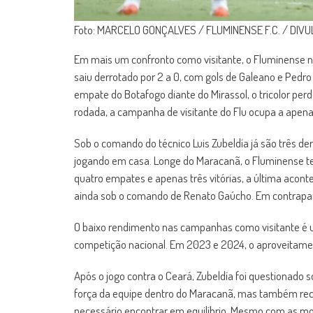
Foto: MARCELO GONÇALVES / FLUMINENSE F.C. / DIV
Em mais um confronto como visitante, o Fluminense nã
saiu derrotado por 2 a 0, com gols de Galeano e Pedro
empate do Botafogo diante do Mirassol, o tricolor perd
rodada, a campanha de visitante do Flu ocupa a apenas
Sob o comando do técnico Luis Zubeldía já são três de
jogando em casa. Longe do Maracanã, o Fluminense t
quatro empates e apenas três vitórias, a última acont
ainda sob o comando de Renato Gaúcho. Em contrap
O baixo rendimento nas campanhas como visitante é u
competição nacional. Em 2023 e 2024, o aproveitame
Após o jogo contra o Ceará, Zubeldía foi questionado s
força da equipe dentro do Maracanã, mas também rec
necessário encontrar em equilíbrio. Mesmo com as mo