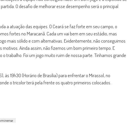
artida. O desafio de melhorar esse desempenho será o principal
a a atuação das equipes. O Ceará se faz forte em seu campo, o
somos fortes no Maracanã. Cada um vai bem em seu estádio, mas
ogo mais sólido e com alternativas. Evidentemente, não conseguimos
os motivos. Ainda assim, não fizemos um bom primeiro tempo. E
 trabalho. Foi um jogo muito ruim de nossa parte. Tínhamos grande
, às 19h30 (Horário de Brasília) para enfrentar o Mirassol, no
de o tricolor terá pela frente os quatro primeiros colocados.
luminense