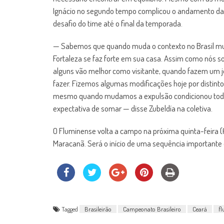
Ignácio no segundo tempo complicou o andamento da p
desafio do time até o final da temporada.
— Sabemos que quando muda o contexto no Brasil mud
Fortaleza se faz forte em sua casa. Assim como nós 
alguns vão melhor como visitante, quando fazem um j
fazer. Fizemos algumas modificações hoje por distint
mesmo quando mudamos a expulsão condicionou todo o
expectativa de somar — disse Zubeldía na coletiva.
O Fluminense volta a campo na próxima quinta-feira (6)
Maracanã. Será o início de uma sequência importante on
Tagged
Brasileirão
Campeonato Brasileiro
Ceará
f