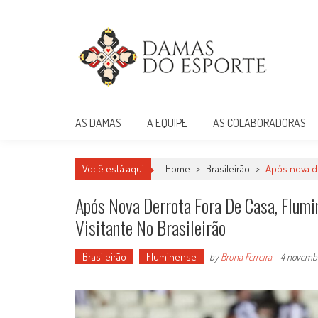
Skip
to
content
Damas do Esporte
Descobrindo talentos femininos para o meio esportivo
AS DAMAS
A EQUIPE
AS COLABORADORAS
Você está aqui
Home
>
Brasileirão
>
Após nova de
Após Nova Derrota Fora De Casa, Flum
Visitante No Brasileirão
Brasileirão
Fluminense
by
Bruna Ferreira
-
4 novemb