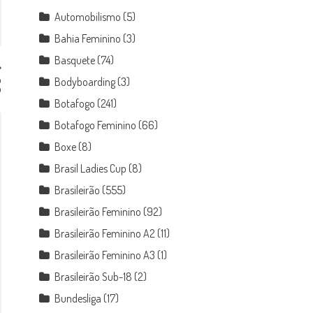
Automobilismo
(5)
Bahia Feminino
(3)
Basquete
(74)
o
Bodyboarding
(3)
o
Botafogo
(241)
Botafogo Feminino
(66)
Boxe
(8)
Brasil Ladies Cup
(8)
Brasileirão
(555)
Brasileirão Feminino
(92)
Brasileirão Feminino A2
(11)
Brasileirão Feminino A3
(1)
Brasileirão Sub-18
(2)
Bundesliga
(17)