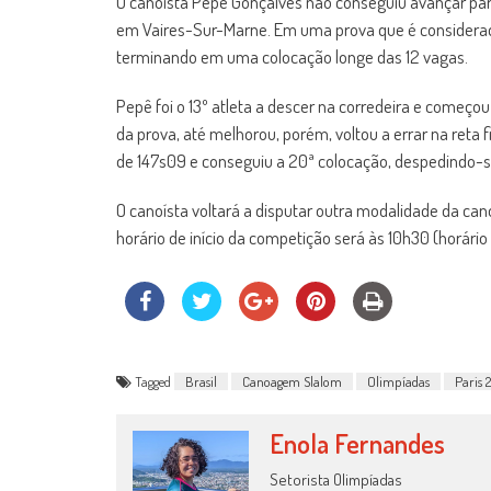
O canoísta Pepê Gonçalves não conseguiu avançar para 
em Vaires-Sur-Marne. Em uma prova que é considerada 
terminando em uma colocação longe das 12 vagas.
Pepê foi o 13º atleta a descer na corredeira e começ
da prova, até melhorou, porém, voltou a errar na reta 
de 147s09 e conseguiu a 20ª colocação, despedindo-s
O canoísta voltará a disputar outra modalidade da can
horário de início da competição será às 10h30 (horário d
Tagged
Brasil
Canoagem Slalom
Olimpíadas
Paris 
Enola Fernandes
Setorista Olimpíadas