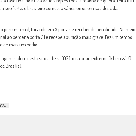
a fase final do K1 (caiaque simples) nesta manhã de quinta-feira (01),
seu forte, o brasileiro cometeu vários erros em sua descida,
ou o percurso mal, tocando em 3 portas e recebendo penalidade. No meio
final ao perder a porta 21 e recebeu punição mais grave. Fez um tempo
e de mais um pódio.
oagem slalom nesta sexta-feira (02), o caiaque extremo (k1 cross). O
e Brasília).
2024