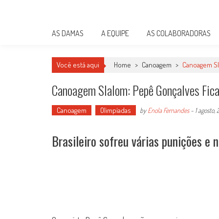
Skip
Damas do Esporte
to
Descobrindo talentos femininos para o meio esportivo
content
AS DAMAS
A EQUIPE
AS COLABORADORAS
Você está aqui
Home
>
Canoagem
>
Canoagem Sla
Canoagem Slalom: Pepê Gonçalves Fica
Canoagem
Olimpíadas
by
Enola Fernandes
-
1 agosto,
Brasileiro sofreu várias punições e 