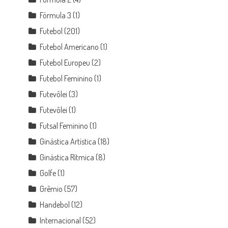
Fórmula 3
(1)
Futebol
(201)
Futebol Americano
(1)
Futebol Europeu
(2)
Futebol Feminino
(1)
Futevôlei
(3)
Futevôlei
(1)
Futsal Feminino
(1)
Ginástica Artística
(18)
Ginástica Rítmica
(8)
Golfe
(1)
Grêmio
(57)
Handebol
(12)
Internacional
(52)