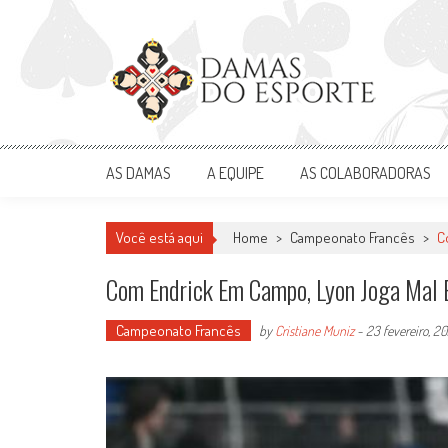
Skip
to
content
Damas do Esporte
Descobrindo talentos femininos para o meio esportivo
AS DAMAS
A EQUIPE
AS COLABORADORAS
Você está aqui
Home
>
Campeonato Francês
>
C
Com Endrick Em Campo, Lyon Joga Mal E
Campeonato Francês
by
Cristiane Muniz
-
23 fevereiro, 2