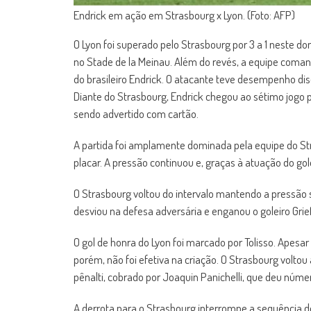
Endrick em ação em Strasbourg x Lyon. (Foto: AFP)
O Lyon foi superado pelo Strasbourg por 3 a 1 neste 
no Stade de la Meinau. Além do revés, a equipe com
do brasileiro Endrick. O atacante teve desempenho disc
Diante do Strasbourg, Endrick chegou ao sétimo jogo 
sendo advertido com cartão.
A partida foi amplamente dominada pela equipe do Str
placar. A pressão continuou e, graças à atuação do gol
O Strasbourg voltou do intervalo mantendo a pressão 
desviou na defesa adversária e enganou o goleiro Grief
O gol de honra do Lyon foi marcado por Tolisso. Apesa
porém, não foi efetiva na criação. O Strasbourg voltou 
pênalti, cobrado por Joaquin Panichelli, que deu número
A derrota para o Strasbourg interrompe a sequência de