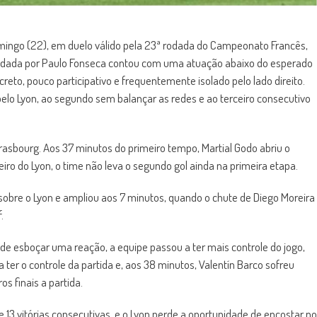
domingo (22), em duelo válido pela 23ª rodada do Campeonato Francês,
andada por Paulo Fonseca contou com uma atuação abaixo do esperado
reto, pouco participativo e frequentemente isolado pelo lado direito.
pelo Lyon, ao segundo sem balançar as redes e ao terceiro consecutivo
asbourg. Aos 37 minutos do primeiro tempo, Martial Godo abriu o
eiro do Lyon, o time não leva o segundo gol ainda na primeira etapa.
sobre o Lyon e ampliou aos 7 minutos, quando o chute de Diego Moreira
.
r de esboçar uma reação, a equipe passou a ter mais controle do jogo,
a ter o controle da partida e, aos 38 minutos, Valentín Barco sofreu
s finais a partida.
 13 vitórias consecutivas, e o Lyon perde a oportunidade de encostar no