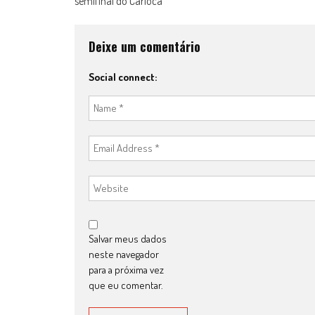
semifinal do Carioca
navigation
Deixe um comentário
Social connect:
Salvar meus dados
neste navegador
para a próxima vez
que eu comentar.