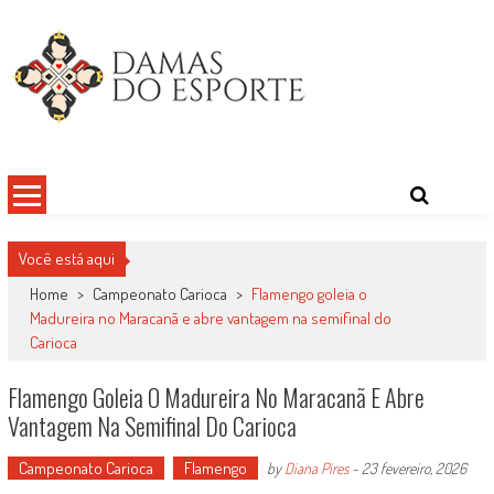
Skip
to
content
Damas do Esporte
Descobrindo talentos femininos para o meio esportivo
Você está aqui
Home
>
Campeonato Carioca
>
Flamengo goleia o
Madureira no Maracanã e abre vantagem na semifinal do
Carioca
Flamengo Goleia O Madureira No Maracanã E Abre
Vantagem Na Semifinal Do Carioca
Campeonato Carioca
Flamengo
by
Diana Pires
-
23 fevereiro, 2026