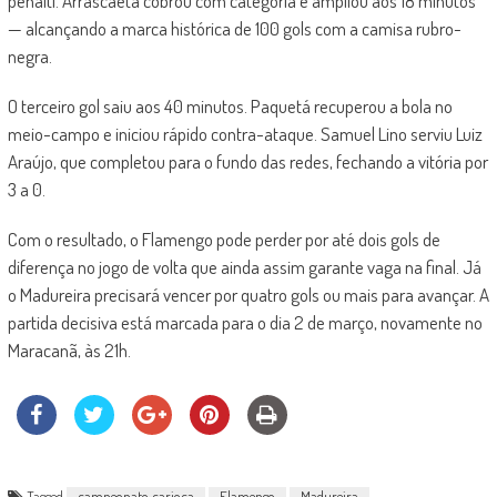
pênalti. Arrascaeta cobrou com categoria e ampliou aos 18 minutos
— alcançando a marca histórica de 100 gols com a camisa rubro-
negra.
O terceiro gol saiu aos 40 minutos. Paquetá recuperou a bola no
meio-campo e iniciou rápido contra-ataque. Samuel Lino serviu Luiz
Araújo, que completou para o fundo das redes, fechando a vitória por
3 a 0.
Com o resultado, o Flamengo pode perder por até dois gols de
diferença no jogo de volta que ainda assim garante vaga na final. Já
o Madureira precisará vencer por quatro gols ou mais para avançar. A
partida decisiva está marcada para o dia 2 de março, novamente no
Maracanã, às 21h.
Tagged
campeonato carioca
Flamengo
Madureira