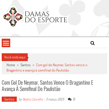
Skip
to
content
Damas do Esporte
Descobrindo talentos femininos para o meio esportivo
Você está aqui
Home
>
Santos
>
Com gol de Neymar, Santos vence o
Bragantino e avança à semifinal do Paulistão
Com Gol De Neymar, Santos Vence O Bragantino E
Avança À Semifinal Do Paulistão
Santos
0
by
Beatriz Carvalho
-
3 março, 2025