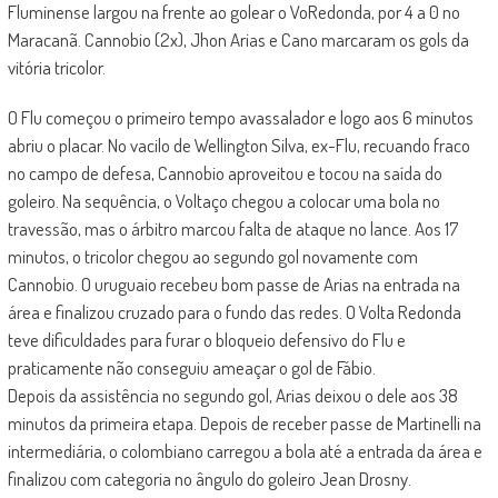
Fluminense largou na frente ao golear o VoRedonda, por 4 a 0 no
Maracanã. Cannobio (2x), Jhon Arias e Cano marcaram os gols da
vitória tricolor.
O Flu começou o primeiro tempo avassalador e logo aos 6 minutos
abriu o placar. No vacilo de Wellington Silva, ex-Flu, recuando fraco
no campo de defesa, Cannobio aproveitou e tocou na saída do
goleiro. Na sequência, o Voltaço chegou a colocar uma bola no
travessão, mas o árbitro marcou falta de ataque no lance. Aos 17
minutos, o tricolor chegou ao segundo gol novamente com
Cannobio. O uruguaio recebeu bom passe de Arias na entrada na
área e finalizou cruzado para o fundo das redes. O Volta Redonda
teve dificuldades para furar o bloqueio defensivo do Flu e
praticamente não conseguiu ameaçar o gol de Fábio.
Depois da assistência no segundo gol, Arias deixou o dele aos 38
minutos da primeira etapa. Depois de receber passe de Martinelli na
intermediária, o colombiano carregou a bola até a entrada da área e
finalizou com categoria no ângulo do goleiro Jean Drosny.