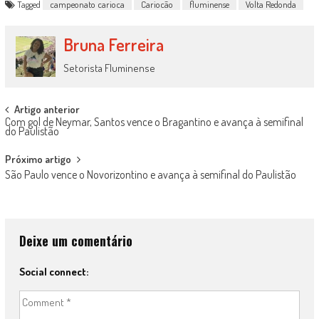
Tagged
campeonato carioca
Cariocão
fluminense
Volta Redonda
Bruna Ferreira
Setorista Fluminense
Post
Artigo anterior
Com gol de Neymar, Santos vence o Bragantino e avança à semifinal
navigation
do Paulistão
Próximo artigo
São Paulo vence o Novorizontino e avança à semifinal do Paulistão
Deixe um comentário
Social connect: