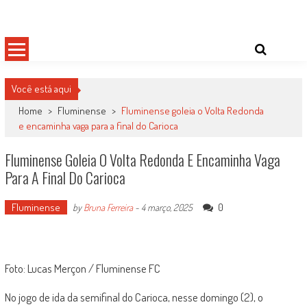
Skip
Damas do Esporte
Descobrindo talentos femininos para o meio esportivo
to
content
Você está aqui
Home
>
Fluminense
>
Fluminense goleia o Volta Redonda
e encaminha vaga para a final do Carioca
Fluminense Goleia O Volta Redonda E Encaminha Vaga
Para A Final Do Carioca
Fluminense
0
by
Bruna Ferreira
-
4 março, 2025
Foto: Lucas Merçon / Fluminense FC
No jogo de ida da semifinal do Carioca, nesse domingo (2), o