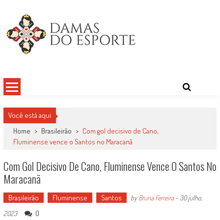
Skip
to
content
Damas do Esporte
Descobrindo talentos femininos para o meio esportivo
Você está aqui
Home
>
Brasileirão
>
Com gol decisivo de Cano,
Fluminense vence o Santos no Maracanã
Com Gol Decisivo De Cano, Fluminense Vence O Santos No
Maracanã
Brasileirão
Fluminense
Santos
by
Bruna Ferreira
-
30 julho,
0
2023