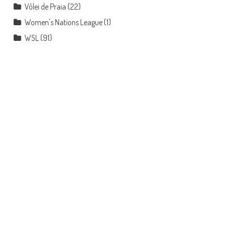
Vôlei de Praia
(22)
Women's Nations League
(1)
WSL
(91)