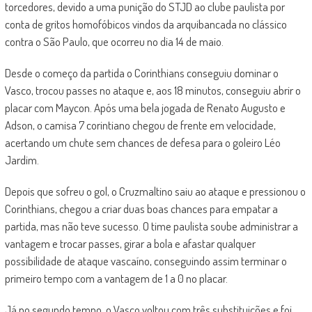
torcedores, devido a uma punição do STJD ao clube paulista por
conta de gritos homofóbicos vindos da arquibancada no clássico
contra o São Paulo, que ocorreu no dia 14 de maio.
Desde o começo da partida o Corinthians conseguiu dominar o
Vasco, trocou passes no ataque e, aos 18 minutos, conseguiu abrir o
placar com Maycon. Após uma bela jogada de Renato Augusto e
Adson, o camisa 7 corintiano chegou de frente em velocidade,
acertando um chute sem chances de defesa para o goleiro Léo
Jardim.
Depois que sofreu o gol, o Cruzmaltino saiu ao ataque e pressionou o
Corinthians, chegou a criar duas boas chances para empatar a
partida, mas não teve sucesso. O time paulista soube administrar a
vantagem e trocar passes, girar a bola e afastar qualquer
possibilidade de ataque vascaíno, conseguindo assim terminar o
primeiro tempo com a vantagem de 1 a 0 no placar.
Já no segundo tempo, o Vasco voltou com três substituições e foi