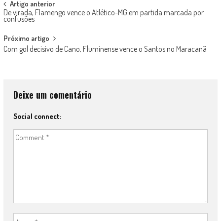
Post
Artigo anterior
De virada, Flamengo vence o Atlético-MG em partida marcada por
navigation
confusões
Próximo artigo
Com gol decisivo de Cano, Fluminense vence o Santos no Maracanã
Deixe um comentário
Social connect: