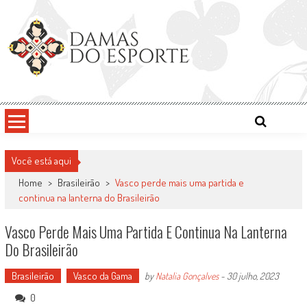
Skip
to
content
Damas do Esporte
Descobrindo talentos femininos para o meio esportivo
Você está aqui
Home
>
Brasileirão
>
Vasco perde mais uma partida e
continua na lanterna do Brasileirão
Vasco Perde Mais Uma Partida E Continua Na Lanterna
Do Brasileirão
Brasileirão
Vasco da Gama
by
Natalia Gonçalves
-
30 julho, 2023
0