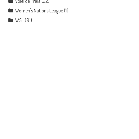
Vôlei de Praia
(22)
Women's Nations League
(1)
WSL
(91)