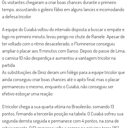
Os visitantes chegaram a criar boas chances durante o primeiro
tempo, assustando o goleiro Fábio em alguns lances e incomodando
a defesa tricolor.
A equipe do Cuiabá voltou do intervalo disposta a buscar o empate e
logo no primeiro minuto, levou perigo no chute de Raniele. Apesar de
ter voltado com o ritmo desacelerado, o Fluminense conseguiu
ampliar o placar aos 11 minutos com Ganso. Depois do passe de Lima,
o camisa 10 não desperdiça e aumentou a vantagem tricolor na
partida.
As substituições de Diniz deram um folêgo para a equipe tricolor que
ainda conseguiu criar boas chances até o apito final, mas o placar
permaneceu o mesmo, enquanto o Cuiabá, não conseguiu ser
efetivo esboçar uma reação.
O tricolor chega a sua quarta vitória no Brasileirão, somando 13
pontos, firmando a terceirão posição na tabela. O Cuiabá sofreu sua
segunda derrota seguida e permanece com 4 pontos, na zona de
rebaixamento. O Fluminense volta a campo na próxima terça (16)