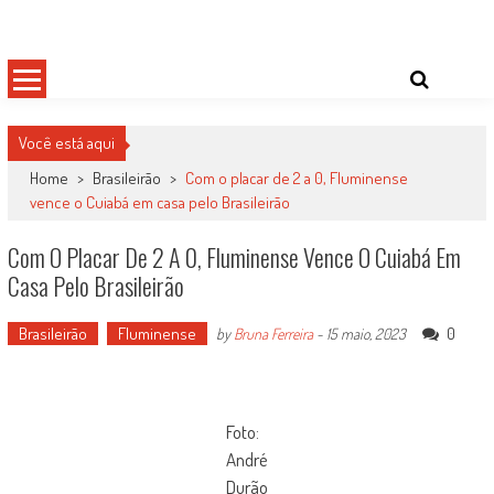
Skip
Damas do Esporte
Descobrindo talentos femininos para o meio esportivo
to
content
Você está aqui
Home
>
Brasileirão
>
Com o placar de 2 a 0, Fluminense
vence o Cuiabá em casa pelo Brasileirão
Com O Placar De 2 A 0, Fluminense Vence O Cuiabá Em
Casa Pelo Brasileirão
Brasileirão
Fluminense
0
by
Bruna Ferreira
-
15 maio, 2023
Foto:
André
Durão