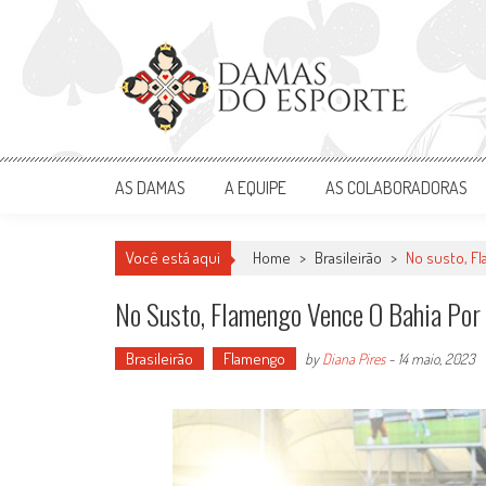
Skip
to
content
Damas do Esporte
Descobrindo talentos femininos para o meio esportivo
AS DAMAS
A EQUIPE
AS COLABORADORAS
Você está aqui
Home
>
Brasileirão
>
No susto, Fl
No Susto, Flamengo Vence O Bahia Por
Brasileirão
Flamengo
by
Diana Pires
-
14 maio, 2023