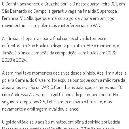
O Corinthians venceu o Cruzeiro por 1 a 0 nesta quarta-feira (12), em
São Bernardo do Campo, e garantiu vaga na final da Supercopa
Feminina. Vic Albuquerque marcou o gol da vitória em um jogo
movimentado, com polêmicas e interferências do VAR.
As Brabas chegam à quarta final consecutiva do torneio e
enfrentarão o São Paulo na disputa pelo título. Até o momento, o
Timão é o único campeão da competição, com títulos em 2022,
2023 e 2024.
A semifinal teve momentos decisivos desde o início. Aos 11 minutos, a
goleira Camila, do Cruzeiro, foi expulsa por toque com a mão fora da
área, após revisão do VAR. O Corinthians balançou as redes aos 18,
com Andressa Alves, mas o gol foi anulado por impedimento. No
segundo tempo, aos 25, Letícia marcou para o Cruzeiro, mas
novamente a arbitragem invalidou o lance.
O gol da vitória saiu aos 35 minutos, em pênalti sofrido por Letícia
Monteiro e convertido por Vic Albuquerque. O Timão teve nova