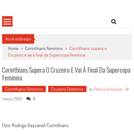
Skip
Damas do Esporte
Descobrindo talentos femininos para o meio esportivo
to
content
Você está aqui
Home
>
Corinthians Feminino
>
Corinthians supera o
Cruzeiro e vai à final da Supercopa Feminina
Corinthians Supera O Cruzeiro E Vai À Final Da Supercopa
Feminina
Corinthians Feminino
Cruzeiro Feminino
by
Patricia Gonçalves
-
14
0
março, 2025
Foto: Rodrigo Gazzanel/Corinthians