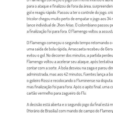
para o ataque e finalizou de fora da área, surpreende
gol e reagiu rápido. Passou a ter o controle do jogo, c
tricolor chegou muito perto de empatar o jogo aos 34 
lance individual de Jhon Arias. O colombiano passou 
a finalização foi para fora. O Flamengo voltou a assust
O Flamengo começou o segundo tempo retomando o con
uma saída de bola rápida, Arrascaeta recebeu de Gerson
evitou o gol. No decorrer dos minutos, a partida per
Flamengo voltou a acelerar seu ataque, após tentativa 
contar com a sorte. A bola desviou na zaga e parou d
administrada, mas aos 42 minutos, Fuentes lança a bol
o goleiro Rossi e recolocando o Fluminense na dispu
mas finalização foi para fora. Após o apito final, um
cartão vermelho para zagueiro do Flu.
A decisão está aberta e o segundo jogo da final está
(Horário de Brasília) com mando de campo do Flameng