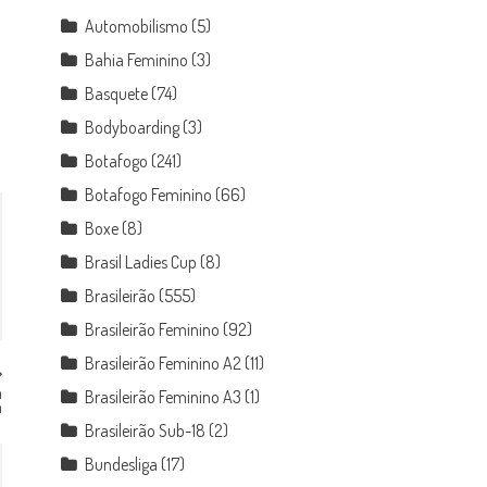
Automobilismo
(5)
Bahia Feminino
(3)
Basquete
(74)
Bodyboarding
(3)
Botafogo
(241)
Botafogo Feminino
(66)
Boxe
(8)
Brasil Ladies Cup
(8)
Brasileirão
(555)
Brasileirão Feminino
(92)
Brasileirão Feminino A2
(11)
a
Brasileirão Feminino A3
(1)
a
Brasileirão Sub-18
(2)
Bundesliga
(17)