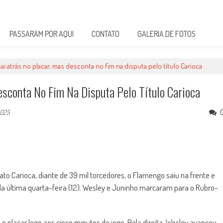
PASSARAM POR AQUI
CONTATO
GALERIA DE FOTOS
i atrás no placar, mas desconta no fim na disputa pelo título Carioca
esconta No Fim Na Disputa Pelo Título Carioca
2025
ato Carioca, diante de 39 mil torcedores, o Flamengo saiu na frente e
da última quarta-feira (12). Wesley e Juninho marcaram para o Rubro-
 placar logo aos cinco minutos de jogo. Pela direita, Wesley avançou