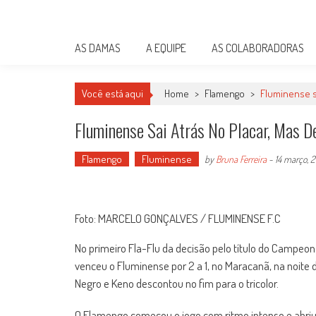
Skip
Damas do Esporte
to
Descobrindo talentos femininos para o meio esportivo
content
AS DAMAS
A EQUIPE
AS COLABORADORAS
Você está aqui
Home
>
Flamengo
>
Fluminense sa
Fluminense Sai Atrás No Placar, Mas D
Flamengo
Fluminense
by
Bruna Ferreira
-
14 março, 
Foto: MARCELO GONÇALVES / FLUMINENSE F.C
No primeiro Fla-Flu da decisão pelo título do Campeon
venceu o Fluminense por 2 a 1, no Maracanã, na noite 
Negro e Keno descontou no fim para o tricolor.
O Flamengo começou o jogo com ritmo intenso e abriu o