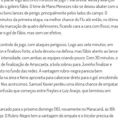
ndo o goleiro Fábio. O time de Mano Menezes não se deixou abater com o
riou bons lances de perigo, principalmente pelos lados do campo. O
minutos da primeira etapa, na melhor chance do Flu até então, no ótimo
pela marcação de quatro defensores, ficando cara a cara com Rossi, ma
ar o gol de Fábio, mas sem ser efetivo.
trole do jogo, com ataques perigosos. Logo aos sete minutos, em
 e finalizou forte, a bola desviou na defesa, mas Fábio atento ao lance
deu intensidade, com ambas as equipes criando pouco. Com 30 minutos, o
de finalização de Arrascaeta, a bola sobrou para Juninho finalizar e
ireto no fundo das redes. A vantagem rubro-negra parecia bem
a na área e Keno aproveita para cabecear direto para o gol, encobrindo
ta. Nos acréscimos, Samuel Xavier perdeu uma ótima chance de empatar
a confusão que começou entre Freytes e Luiz Araújo, que terminou em
 marcado para o próximo domingo (16), novamente no Maracanã, às 16h
o. O Rubro-Negro tem a vantagem do empate e o tricolor precisa de