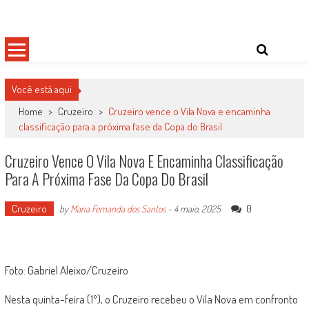
Skip
Damas do Esporte
Descobrindo talentos femininos para o meio esportivo
to
content
Você está aqui
Home
>
Cruzeiro
>
Cruzeiro vence o Vila Nova e encaminha
classificação para a próxima fase da Copa do Brasil
Cruzeiro Vence O Vila Nova E Encaminha Classificação
Para A Próxima Fase Da Copa Do Brasil
Cruzeiro
0
by
Maria Fernanda dos Santos
-
4 maio, 2025
Foto: Gabriel Aleixo/Cruzeiro
Nesta quinta-feira (1º), o Cruzeiro recebeu o Vila Nova em confronto