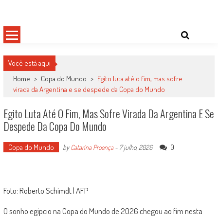
Skip
Damas do Esporte
Descobrindo talentos femininos para o meio esportivo
to
content
Você está aqui
Home
>
Copa do Mundo
>
Egito luta até o fim, mas sofre
virada da Argentina e se despede da Copa do Mundo
Egito Luta Até O Fim, Mas Sofre Virada Da Argentina E Se
Despede Da Copa Do Mundo
Copa do Mundo
0
by
Catarina Proença
-
7 julho, 2026
Foto: Roberto Schimdt | AFP
O sonho egípcio na Copa do Mundo de 2026 chegou ao fim nesta