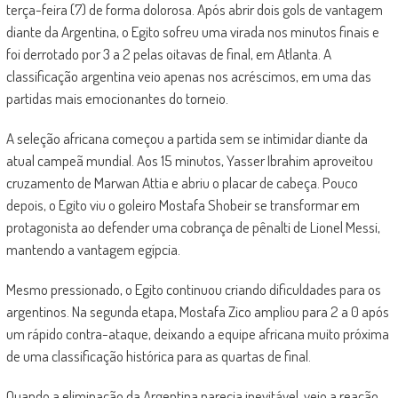
terça-feira (7) de forma dolorosa. Após abrir dois gols de vantagem
diante da Argentina, o Egito sofreu uma virada nos minutos finais e
foi derrotado por 3 a 2 pelas oitavas de final, em Atlanta. A
classificação argentina veio apenas nos acréscimos, em uma das
partidas mais emocionantes do torneio.
A seleção africana começou a partida sem se intimidar diante da
atual campeã mundial. Aos 15 minutos, Yasser Ibrahim aproveitou
cruzamento de Marwan Attia e abriu o placar de cabeça. Pouco
depois, o Egito viu o goleiro Mostafa Shobeir se transformar em
protagonista ao defender uma cobrança de pênalti de Lionel Messi,
mantendo a vantagem egípcia.
Mesmo pressionado, o Egito continuou criando dificuldades para os
argentinos. Na segunda etapa, Mostafa Zico ampliou para 2 a 0 após
um rápido contra-ataque, deixando a equipe africana muito próxima
de uma classificação histórica para as quartas de final.
Quando a eliminação da Argentina parecia inevitável, veio a reação.