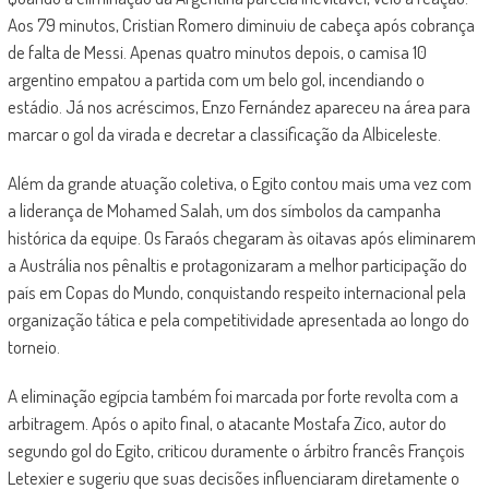
Aos 79 minutos, Cristian Romero diminuiu de cabeça após cobrança
de falta de Messi. Apenas quatro minutos depois, o camisa 10
argentino empatou a partida com um belo gol, incendiando o
estádio. Já nos acréscimos, Enzo Fernández apareceu na área para
marcar o gol da virada e decretar a classificação da Albiceleste.
Além da grande atuação coletiva, o Egito contou mais uma vez com
a liderança de Mohamed Salah, um dos símbolos da campanha
histórica da equipe. Os Faraós chegaram às oitavas após eliminarem
a Austrália nos pênaltis e protagonizaram a melhor participação do
país em Copas do Mundo, conquistando respeito internacional pela
organização tática e pela competitividade apresentada ao longo do
torneio.
A eliminação egípcia também foi marcada por forte revolta com a
arbitragem. Após o apito final, o atacante Mostafa Zico, autor do
segundo gol do Egito, criticou duramente o árbitro francês François
Letexier e sugeriu que suas decisões influenciaram diretamente o