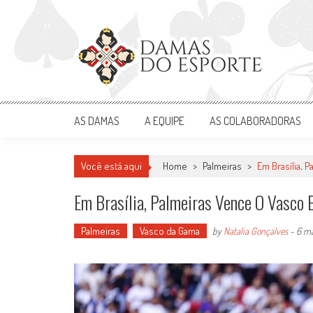
Skip
to
content
Damas do Esporte
Descobrindo talentos femininos para o meio esportivo
AS DAMAS
A EQUIPE
AS COLABORADORAS
Você está aqui
Home
>
Palmeiras
>
Em Brasília, 
Em Brasília, Palmeiras Vence O Vasco 
Palmeiras
Vasco da Gama
by
Natalia Gonçalves
-
6 ma