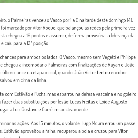
ro, o Palmeiras venceu o Vasco por 1 a 0 na tarde deste domingo (4),
ia foi marcado por Vitor Roque, que balançou as redes pela primeira vez
sta chegou a 16 pontos e assumiu, de forma provisória, a liderança da
 caiu para a 13ª posição.
 chances para ambos os lados. O Vasco, mesmo sem Vegetti e Philippe
 e chegou a incomodar o Palmeiras com finalizações de Rayan e João
 último lance da etapa inicial, quando João Victor tentou encobrir
salvou em cima da linha.
e com Estêvão e Fuchs, mas esbarrou na defesa vascaína e no goleiro
 fazer duas substituições por lesão: Lucas Freitas e Loide Augusto
gar a Luiz Gustavo e Garré, respectivamente.
dominar as ações. Aos 15 minutos, o volante Hugo Moura errou um passe
s. Estêvão aproveitou a falha, recuperou a bola e cruzou para Vitor