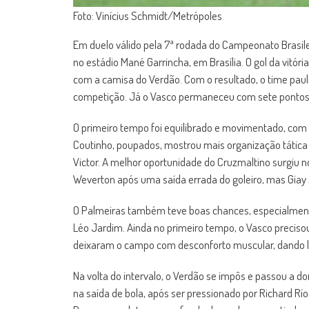
Foto: Vinícius Schmidt/Metrópoles
Em duelo válido pela 7ª rodada do Campeonato Brasilei
no estádio Mané Garrincha, em Brasília. O gol da vitór
com a camisa do Verdão. Com o resultado, o time pauli
competição. Já o Vasco permaneceu com sete pontos e
O primeiro tempo foi equilibrado e movimentado, com
Coutinho, poupados, mostrou mais organização tática
Victor. A melhor oportunidade do Cruzmaltino surgiu no
Weverton após uma saída errada do goleiro, mas Giay 
O Palmeiras também teve boas chances, especialment
Léo Jardim. Ainda no primeiro tempo, o Vasco precisou
deixaram o campo com desconforto muscular, dando lu
Na volta do intervalo, o Verdão se impôs e passou a 
na saída de bola, após ser pressionado por Richard Río