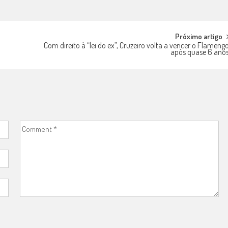
Próximo artigo
Com direito à “lei do ex”, Cruzeiro volta a vencer o Flameng
após quase 6 ano