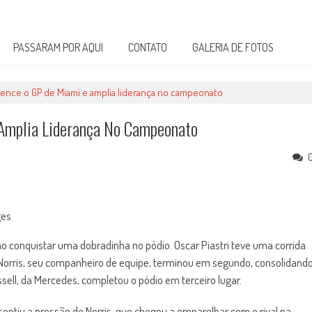
PASSARAM POR AQUI
CONTATO
GALERIA DE FOTOS
, vence o GP de Miami e amplia liderança no campeonato
 Amplia Liderança No Campeonato
ges
ao conquistar uma dobradinha no pódio. Oscar Piastri teve uma corrida
 Norris, seu companheiro de equipe, terminou em segundo, consolidand
ell, da Mercedes, completou o pódio em terceiro lugar.
entiu a pressão de Norris, que chegou a emparelhar com o rival na