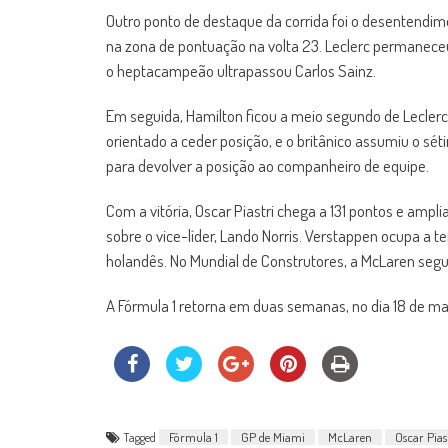
Outro ponto de destaque da corrida foi o desentendimen
na zona de pontuação na volta 23. Leclerc permaneceu
o heptacampeão ultrapassou Carlos Sainz.
Em seguida, Hamilton ficou a meio segundo de Leclerc
orientado a ceder posição, e o britânico assumiu o sé
para devolver a posição ao companheiro de equipe.
Com a vitória, Oscar Piastri chega a 131 pontos e amp
sobre o vice-líder, Lando Norris. Verstappen ocupa a t
holandês. No Mundial de Construtores, a McLaren seg
A Fórmula 1 retorna em duas semanas, no dia 18 de 
Tagged
Fórmula 1
GP de Miami
McLaren
Oscar Pias