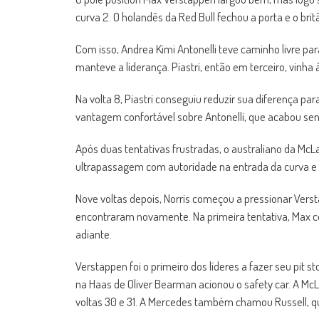
curva 2. O holandês da Red Bull fechou a porta e o br
Com isso, Andrea Kimi Antonelli teve caminho livre 
manteve a liderança. Piastri, então em terceiro, vinha à
Na volta 8, Piastri conseguiu reduzir sua diferença
vantagem confortável sobre Antonelli, que acabou sen
Após duas tentativas frustradas, o australiano da McL
ultrapassagem com autoridade na entrada da curva e
Nove voltas depois, Norris começou a pressionar Verst
encontraram novamente. Na primeira tentativa, Max co
adiante.
Verstappen foi o primeiro dos líderes a fazer seu pit 
na Haas de Oliver Bearman acionou o safety car. A McLa
voltas 30 e 31. A Mercedes também chamou Russell, que