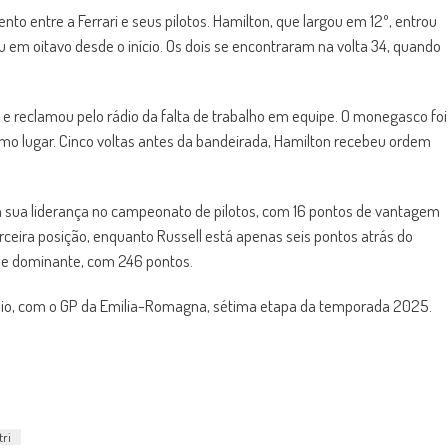
to entre a Ferrari e seus pilotos. Hamilton, que largou em 12º, entrou
 em oitavo desde o início. Os dois se encontraram na volta 34, quando
 e reclamou pelo rádio da falta de trabalho em equipe. O monegasco foi
timo lugar. Cinco voltas antes da bandeirada, Hamilton recebeu ordem
lia sua liderança no campeonato de pilotos, com 16 pontos de vantagem
erceira posição, enquanto Russell está apenas seis pontos atrás do
ue dominante, com 246 pontos.
maio, com o GP da Emilia-Romagna, sétima etapa da temporada 2025.
tri