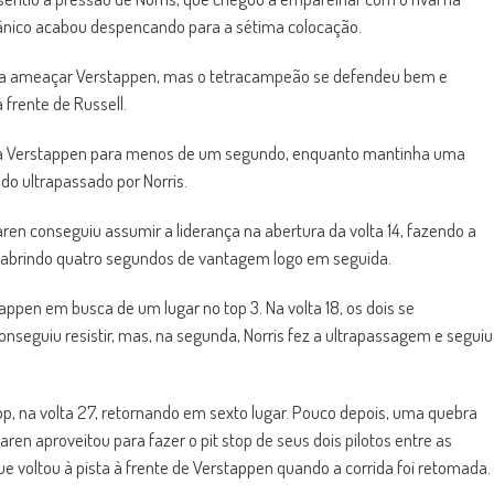
itânico acabou despencando para a sétima colocação.
para ameaçar Verstappen, mas o tetracampeão se defendeu bem e
 frente de Russell.
 para Verstappen para menos de um segundo, enquanto mantinha uma
do ultrapassado por Norris.
aren conseguiu assumir a liderança na abertura da volta 14, fazendo a
 abrindo quatro segundos de vantagem logo em seguida.
appen em busca de um lugar no top 3. Na volta 18, os dois se
nseguiu resistir, mas, na segunda, Norris fez a ultrapassagem e seguiu
stop, na volta 27, retornando em sexto lugar. Pouco depois, uma quebra
ren aproveitou para fazer o pit stop de seus dois pilotos entre as
 voltou à pista à frente de Verstappen quando a corrida foi retomada.