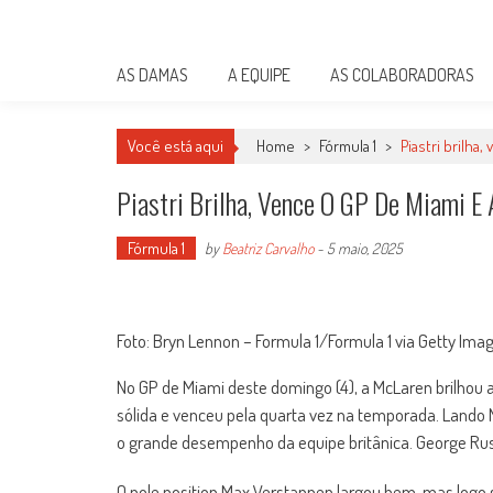
Skip
Damas do Esporte
to
Descobrindo talentos femininos para o meio esportivo
content
AS DAMAS
A EQUIPE
AS COLABORADORAS
Você está aqui
Home
>
Fórmula 1
>
Piastri brilha
Piastri Brilha, Vence O GP De Miami E
Fórmula 1
by
Beatriz Carvalho
-
5 maio, 2025
Foto: Bryn Lennon – Formula 1/Formula 1 via Getty Ima
No GP de Miami deste domingo (4), a McLaren brilhou 
sólida e venceu pela quarta vez na temporada. Lando
o grande desempenho da equipe britânica. George Russ
O pole position Max Verstappen largou bem, mas logo s