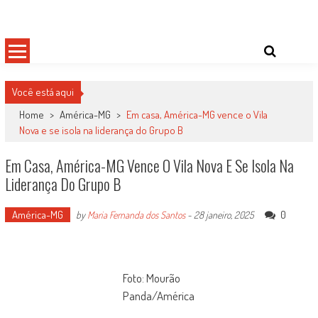
Skip
Damas do Esporte
Descobrindo talentos femininos para o meio esportivo
to
content
Você está aqui
Home
>
América-MG
>
Em casa, América-MG vence o Vila
Nova e se isola na liderança do Grupo B
Em Casa, América-MG Vence O Vila Nova E Se Isola Na
Liderança Do Grupo B
América-MG
0
by
Maria Fernanda dos Santos
-
28 janeiro, 2025
Foto: Mourão
Panda/América