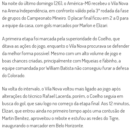
Na noite do último domingo (26), o América-MG recebeu o Vila Nova
na Arena Independência, em confronto válido pela 3ª rodada da fase
de grupos do Campeonato Mineiro. O placar final ficou em 2 a 0 para
a equipe da casa, com gols marcados por Marlon e Elizari.
A primeira etapa foi marcada pela superioridade do Coelho, que
ditava as ações do jogo, enquanto o Vila Nova procurava se defender
da melhor forma possível. Mesmo com um alto volume de jogo e
boas chances criadas, principalmente com Miqueias e Fabinho, a
equipe comandada por William Batista não conseguiu furar a defesa
do Colorado.
Na volta do intervalo, o Vila Nova voltou mais ligado ao jogo após
alterações do técnico Rafael Lacerda, porém, o Coelho seguia em
busca do gol, que saiu logo no começo da etapa final. Aos 12 minutos,
Elizari, que entrou ainda no primeiro tempo após uma contusão de
Martin Benitez, aproveitou o rebote e estufou as redes do Tigre,
inaugurando o marcador em Belo Horizonte.