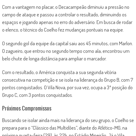
Com a vantagem no placar, o Decacampeão diminuiu a pressão no
campo de ataque e passou a controlar o resultado, diminuindo os
espaços e jogando apenas no erro do adversário. Em busca de rodar
o elenco, o técnico do Coelho fez mudanças pontuais na equipe.
O segundo gol da equipe da capital saiu aos 45 minutos, com Marlon.
O zagueiro, que entrou no segundo tempo como ala, encontrou um
belo chute de longa distância para ampliar o marcador.
Com o resultado, o América conquista a sua segunda vitória
consecutiva na competição e se isola na liderança do Grupo B, com 7
pontos conquistados. O Vila Nova, por sua vez, ocupa a 3ª posição do
Grupo C, com 3 pontos conquistados.
Próximos Compromissos
Buscando se isolar ainda mais na liderança do seu grupo, o Coelho se
prepara para o “Clássico das Multidões”, diante do Atlético-MG, na
próxima quarta-feira (29), às 22h, no Estádio Mineirão. Já o Vila