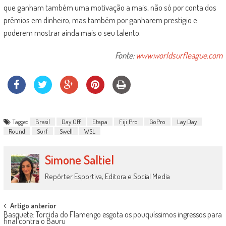
que ganham também uma motivação a mais, não só por conta dos
prêmios em dinheiro, mas também por ganharem prestígio e
poderem mostrar ainda mais o seu talento.
Fonte:
www.worldsurfleague.com
Tagged
Brasil
Day Off
Etapa
Fiji Pro
GoPro
Lay Day
Round
Surf
Swell
WSL
Simone Saltiel
Repórter Esportiva, Editora e Social Media
Post
Artigo anterior
Basquete: Torcida do Flamengo esgota os pouquíssimos ingressos para
navigation
final contra o Bauru