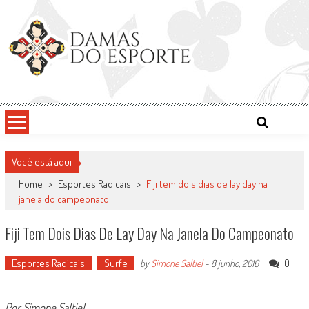
Skip
to
content
Damas do Esporte
Descobrindo talentos femininos para o meio esportivo
Você está aqui
Home
>
Esportes Radicais
>
Fiji tem dois dias de lay day na
janela do campeonato
Fiji Tem Dois Dias De Lay Day Na Janela Do Campeonato
Esportes Radicais
Surfe
0
by
Simone Saltiel
-
8 junho, 2016
Por Simone Saltiel