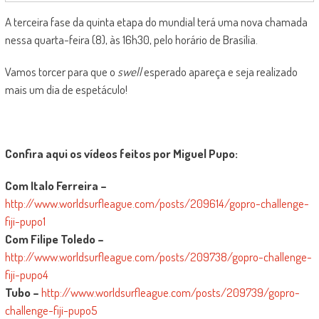
A terceira fase da quinta etapa do mundial terá uma nova chamada
nessa quarta-feira (8), às 16h30, pelo horário de Brasília.
Vamos torcer para que o
swell
esperado apareça e seja realizado
mais um dia de espetáculo!
Confira aqui os vídeos feitos por Miguel Pupo:
Com Italo Ferreira –
http://www.worldsurfleague.com/posts/209614/gopro-challenge-
fiji-pupo1
Com Filipe Toledo –
http://www.worldsurfleague.com/posts/209738/gopro-challenge-
fiji-pupo4
Tubo –
http://www.worldsurfleague.com/posts/209739/gopro-
challenge-fiji-pupo5