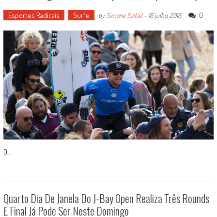
Esportes Radicais
Surfe
0
by
Simone Saltiel
-
16 julho, 2016
D...
Quarto Dia De Janela Do J-Bay Open Realiza Três Rounds
E Final Já Pode Ser Neste Domingo