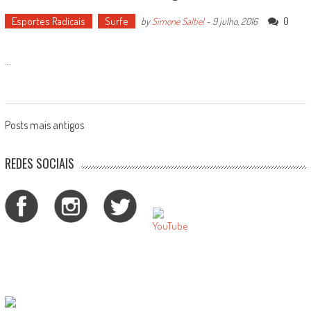
Esportes Radicais
Surfe
0
by
Simone Saltiel
-
9 julho, 2016
...
Posts
Posts mais antigos
navigation
REDES SOCIAIS