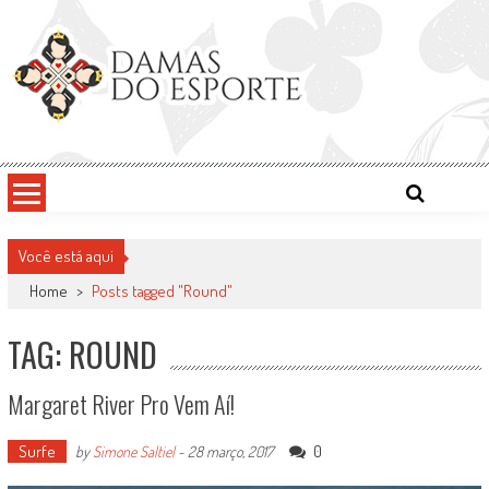
Skip
to
content
Damas do Esporte
Descobrindo talentos femininos para o meio esportivo
Você está aqui
Home
>
Posts tagged "Round"
TAG: ROUND
Margaret River Pro Vem Aí!
Surfe
0
by
Simone Saltiel
-
28 março, 2017