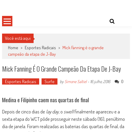
Skip
Damas do Esporte
Descobrindo talentos femininos para o meio esportivo
to
content
Você está aqui
Home
>
Esportes Radicais
>
Mick Fanning é o grande
campeão da etapa de J-Bay
Mick Fanning É O Grande Campeão Da Etapa De J-Bay
Esportes Radicais
Surfe
0
by
Simone Saltiel
-
16 julho, 2016
Medina e Filipinho caem nas quartas de final
Depois de cinco dias de
lay day
, o
swell
finalmente apareceu e a
sexta etapa do WCT pôde prosseguir neste sábado (16), penúltimo
dia de janela. Foram realizadas as baterias das quartas de final, da