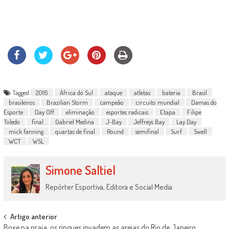
Tagged
2016
África do Sul
ataque
atletas
bateria
Brasil
brasileiros
Brazilian Storm
campeão
circuito mundial
Damas do
Esporte
Day Off
eliminação
esportes radicais
Etapa
Filipe
Toledo
final
Gabriel Medina
J-Bay
Jeffreys Bay
Lay Day
mick fanning
quartas de final
Round
semifinal
Surf
Swell
WCT
WSL
Simone Saltiel
Repórter Esportiva, Editora e Social Media
Post
Artigo anterior
Boxe na praia: os ringues invadem as areias do Rio de Janeiro