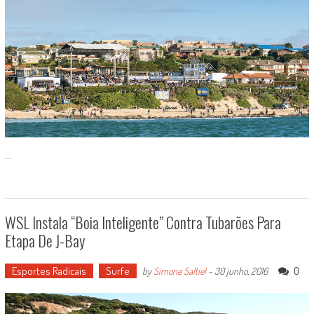
...
WSL Instala “boia Inteligente” Contra Tubarões Para
Etapa De J-Bay
Esportes Radicais
Surfe
0
by
Simone Saltiel
-
30 junho, 2016