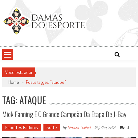
Skip
to
content
Damas do Esporte
Descobrindo talentos femininos para o meio esportivo
Você está aqui
Home
>
Posts tagged "ataque"
TAG: ATAQUE
Mick Fanning É O Grande Campeão Da Etapa De J-Bay
Esportes Radicais
Surfe
0
by
Simone Saltiel
-
16 julho, 2016