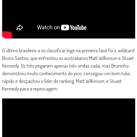
O último brasileiro a se classificar logo na primeira fase foi o
wildcard
Bruno Santos, que enfrentou os australianos Matt Wilkinson e Stuart
Kennedy. Os três pegaram apenas três ondas cada, mas Bruninho
demonstrou muito conhecimento do pico, conseguiu um bom tubo
rápido e despachou o líder do ranking, Matt Wilkinson, e Stuart
Kennedy para a repescagem.