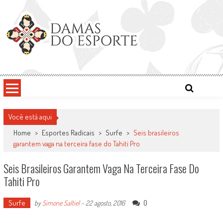
Skip
to
content
Damas do Esporte
Descobrindo talentos femininos para o meio esportivo
Você está aqui
Home
>
Esportes Radicais
>
Surfe
>
Seis brasileiros
garantem vaga na terceira fase do Tahiti Pro
Seis Brasileiros Garantem Vaga Na Terceira Fase Do
Tahiti Pro
Surfe
0
by
Simone Saltiel
-
22 agosto, 2016