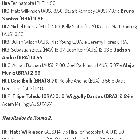
Hira Teriinatoofa (PLF) 4.50
Ht6. Matt Wilkinson (AUS) 8.50, Stuart Kennedy (AUS) 7.37 e
Bruno
Santos (BRA) 11.90
Ht7. Michel Bourez (PLF) 14.83, Kelly Slater (EUA) 15.00 e Matt Banting
(AUS) 9.30
Ht8. Julian Wilson (AUS), Nat Young (EUA) e Jeremy Flores (FRA)
Ht9. Sebastian Zietz (HAV) 16.07, Josh Kerr (AUS) 12.03 e
Jadson
André (BRA) 10.44
Ht10. Adrian Buchan (AUS) 12.00, Joel Parkinson (AUS) 5.87 e
Alejo
Muniz (BRA) 2.96
Ht11.
Caio Ibelli (BRA) 8.70
, Kolohe Andino (EUA) 13.50 e Jack
Freestone (AUS) 12.80
Ht12.
Filipe Toledo (BRA) 9.10, Wiggolly Dantas (BRA) 12.24
e
Adam Melling (AUS) 17.67.
Resultados do Round 2:
Ht1.
Matt Wilkinson
(AUS) 14.17 x Hira Teriinatoofa (TAH) 13.50