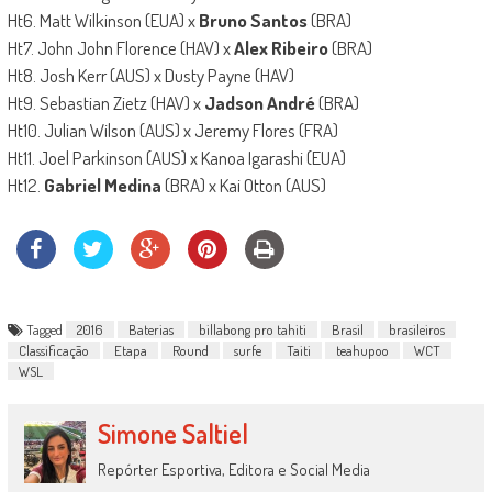
Ht6. Matt Wilkinson (EUA) x
Bruno Santos
(BRA)
Ht7. John John Florence (HAV) x
Alex Ribeiro
(BRA)
Ht8. Josh Kerr (AUS) x Dusty Payne (HAV)
Ht9. Sebastian Zietz (HAV) x
Jadson André
(BRA)
Ht10. Julian Wilson (AUS) x Jeremy Flores (FRA)
Ht11. Joel Parkinson (AUS) x Kanoa Igarashi (EUA)
Ht12.
Gabriel Medina
(BRA) x Kai Otton (AUS)
Tagged
2016
Baterias
billabong pro tahiti
Brasil
brasileiros
Classificação
Etapa
Round
surfe
Taiti
teahupoo
WCT
WSL
Simone Saltiel
Repórter Esportiva, Editora e Social Media