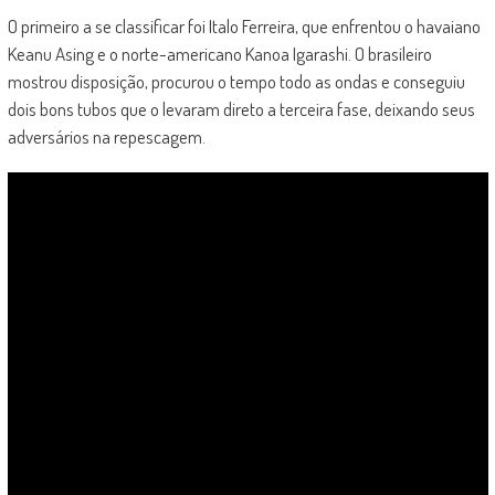
O primeiro a se classificar foi Italo Ferreira, que enfrentou o havaiano
Keanu Asing e o norte-americano Kanoa Igarashi. O brasileiro
mostrou disposição, procurou o tempo todo as ondas e conseguiu
dois bons tubos que o levaram direto a terceira fase, deixando seus
adversários na repescagem.