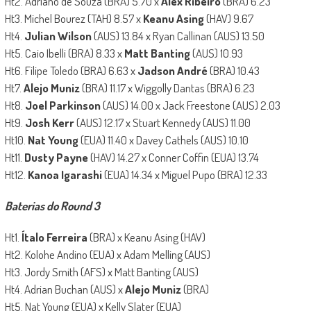
Ht2. Adriano de Souza (BRA) 5.70 x
Alex Ribeiro
(BRA) 6.23
Ht3. Michel Bourez (TAH) 8.57 x
Keanu Asing
(HAV) 9.67
Ht4.
Julian Wilson
(AUS) 13.84 x Ryan Callinan (AUS) 13.50
Ht5. Caio Ibelli (BRA) 8.33 x
Matt Banting
(AUS) 10.93
Ht6. Filipe Toledo (BRA) 6.63 x
Jadson André
(BRA) 10.43
Ht7.
Alejo Muniz
(BRA) 11.17 x Wiggolly Dantas (BRA) 6.23
Ht8.
Joel Parkinson
(AUS) 14.00 x Jack Freestone (AUS) 2.03
Ht9.
Josh Kerr
(AUS) 12.17 x Stuart Kennedy (AUS) 11.00
Ht10.
Nat Young
(EUA) 11.40 x Davey Cathels (AUS) 10.10
Ht11.
Dusty Payne
(HAV) 14.27 x Conner Coffin (EUA) 13.74
Ht12.
Kanoa Igarashi
(EUA) 14.34 x Miguel Pupo (BRA) 12.33
Baterias do Round 3
Ht1.
Ítalo Ferreira
(BRA) x Keanu Asing (HAV)
Ht2. Kolohe Andino (EUA) x Adam Melling (AUS)
Ht3. Jordy Smith (AFS) x Matt Banting (AUS)
Ht4. Adrian Buchan (AUS) x
Alejo Muniz
(BRA)
Ht5. Nat Young (EUA) x Kelly Slater (EUA)