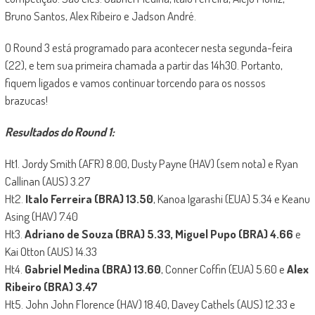
Bruno Santos, Alex Ribeiro e Jadson André.
O Round 3 está programado para acontecer nesta segunda-feira
(22), e tem sua primeira chamada a partir das 14h30. Portanto,
fiquem ligados e vamos continuar torcendo para os nossos
brazucas!
Resultados do Round 1:
Ht1. Jordy Smith (AFR) 8.00, Dusty Payne (HAV) (sem nota) e Ryan
Callinan (AUS) 3.27
Ht2.
Italo Ferreira (BRA) 13.50
, Kanoa Igarashi (EUA) 5.34 e Keanu
Asing (HAV) 7.40
Ht3.
Adriano de Souza (BRA) 5.33, Miguel Pupo (BRA) 4.66
e
Kai Otton (AUS) 14.33
Ht4.
Gabriel Medina (BRA) 13.60
, Conner Coffin (EUA) 5.60 e
Alex
Ribeiro (BRA) 3.47
Ht5. John John Florence (HAV) 18.40, Davey Cathels (AUS) 12.33 e