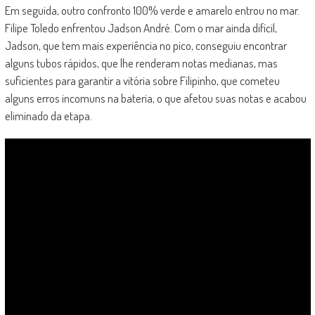
Em seguida, outro confronto 100% verde e amarelo entrou no mar.
Filipe Toledo enfrentou Jadson André. Com o mar ainda difícil,
Jadson, que tem mais experiência no pico, conseguiu encontrar
alguns tubos rápidos, que lhe renderam notas medianas, mas
suficientes para garantir a vitória sobre Filipinho, que cometeu
alguns erros incomuns na bateria, o que afetou suas notas e acabou
eliminado da etapa.