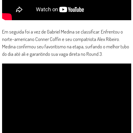
Em seguida foi a vez de Gabriel Medina se classificar. Enfrentou o
norte-americano Conner Coffin e seu compatriota Alex Ribeiro.
Medina confirmou seu favoritismo na etapa, surfando o melhor tubo
do dia até ali e garantindo sua vaga direta no Round 3.