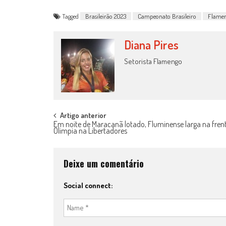
Tagged
Brasileirão 2023
Campeonato Brasileiro
Flame
Diana Pires
Setorista Flamengo
Post
Artigo anterior
Em noite de Maracanã lotado, Fluminense larga na fren
Olimpia na Libertadores
navigation
Deixe um comentário
Social connect: