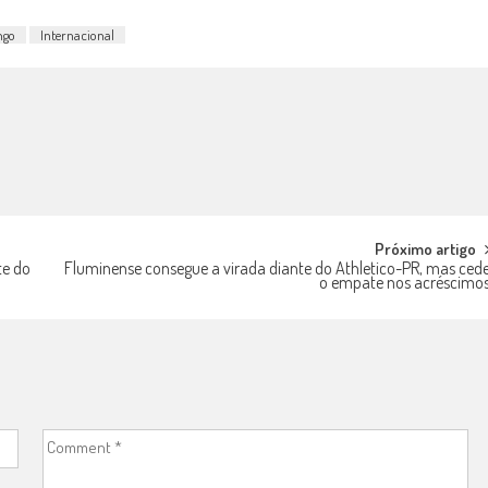
ngo
Internacional
Próximo artigo
te do
Fluminense consegue a virada diante do Athletico-PR, mas ced
o empate nos acréscimo