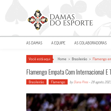
Skip
to
content
Damas do Esporte
Descobrindo talentos femininos para o meio esportivo
AS DAMAS
A EQUIPE
AS COLABORADORAS
Você está aqui
Home
>
Brasileirão
>
Flamengo em
Flamengo Empata Com Internacional E 
Brasileirão
Flamengo
by
Diana Pires
-
28 agosto, 202