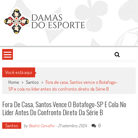
Skip
to
content
Damas do Esporte
Descobrindo talentos femininos para o meio esportivo
Você está aqui
Home
>
Santos
>
Fora de casa, Santos vence o Botafogo-
SP e cola no líder antes do confronto direto da Série B
Fora De Casa, Santos Vence O Botafogo-SP E Cola No
Líder Antes Do Confronto Direto Da Série B
Santos
0
by
Beatriz Carvalho
-
21 setembro, 2024