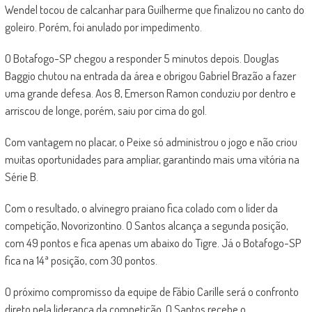
Wendel tocou de calcanhar para Guilherme que finalizou no canto do
goleiro. Porém, foi anulado por impedimento.
O Botafogo-SP chegou a responder 5 minutos depois. Douglas
Baggio chutou na entrada da área e obrigou Gabriel Brazão a fazer
uma grande defesa. Aos 8, Emerson Ramon conduziu por dentro e
arriscou de longe, porém, saiu por cima do gol.
Com vantagem no placar, o Peixe só administrou o jogo e não criou
muitas oportunidades para ampliar, garantindo mais uma vitória na
Série B.
Com o resultado, o alvinegro praiano fica colado com o líder da
competição, Novorizontino. O Santos alcança a segunda posição,
com 49 pontos e fica apenas um abaixo do Tigre. Já o Botafogo-SP
fica na 14ª posição, com 30 pontos.
O próximo compromisso da equipe de Fábio Carille será o confronto
direto pela liderança da competição. O Santos recebe o