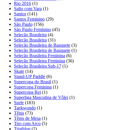
Rio 2016
(1)
Salto com Vara
(1)
Santos
(141)
Santos Feminino
(29)
São Paulo
(156)
São Paulo Feminino
(45)
Seleção Brasileira
(4)
Seleção Brasileira
(31)
Seleção Brasileira de Basquete
(3)
Seleção Brasileira de Basquete
(1)
Seleção Brasileira Feminina
(6)
Seleção Brasileira Feminina
(36)
Seleção Brasileira Sub-17
(1)
Skate
(14)
Stand-UP Paddle
(6)
Supercopa do Brasil
(1)
Supercopa Feminina
(1)
Supercopa Rei
(1)
Superliga Masculina de Vôlei
(1)
Surfe
(183)
Taekwondo
(1)
Tênis
(73)
Tênis de Mesa
(1)
Tiro com Arco
(5)
Triathlon
(2)