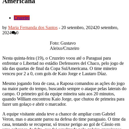
Americana
Cruzeiro
by
Maria Fernanda dos Santos
-
20 setembro, 2024
20 setembro,
2024
0
Foto: Gustavo
Aleixo/Cruzeiro
Nesta quinta-feira (19), o Cruzeiro voou até o Paraguai para
enfrentar o Libertad no estádio Defensores del Chaco, pelo jogo de
ida das quartas de final da Copa SulAmericana. O time mineiro
venceu por 2 a 0, com gols de Kaio Jorge e Lautaro Díaz.
Mesmo jogando fora de casa, a Raposa comandou as ações do jogo
na maior parte do tempo, buscando sempre o ataque pelas laterais do
campo. O primeiro gol da equipe mineira saiu aos 20 minutos,
quando William encontrou Kaio Jorge, que chutou de primeira para
fazer um golaço e abrir o marcador.
A equipe visitante ainda teve a chance de ampliar com Gabriel
Veron, mas o atacante parou na defesa do time paraguaio. O time da
casa, tentando se recuperar, só trouxe perigo ao gol de Cássio em