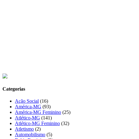
Categorias
Ação Social
(16)
América-MG
(93)
América-MG Feminino
(25)
Atlético-MG
(141)
Atlético-MG Feminino
(32)
Atletismo
(2)
Automobilismo
(5)