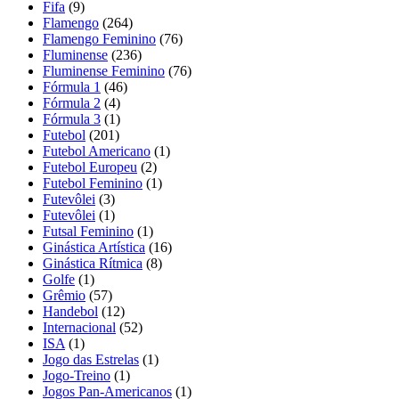
Fifa
(9)
Flamengo
(264)
Flamengo Feminino
(76)
Fluminense
(236)
Fluminense Feminino
(76)
Fórmula 1
(46)
Fórmula 2
(4)
Fórmula 3
(1)
Futebol
(201)
Futebol Americano
(1)
Futebol Europeu
(2)
Futebol Feminino
(1)
Futevôlei
(3)
Futevôlei
(1)
Futsal Feminino
(1)
Ginástica Artística
(16)
Ginástica Rítmica
(8)
Golfe
(1)
Grêmio
(57)
Handebol
(12)
Internacional
(52)
ISA
(1)
Jogo das Estrelas
(1)
Jogo-Treino
(1)
Jogos Pan-Americanos
(1)