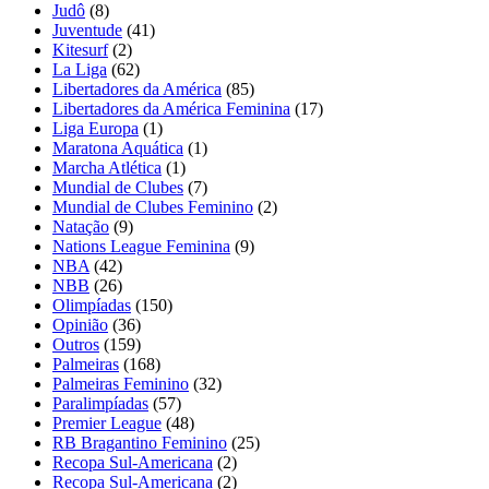
Judô
(8)
Juventude
(41)
Kitesurf
(2)
La Liga
(62)
Libertadores da América
(85)
Libertadores da América Feminina
(17)
Liga Europa
(1)
Maratona Aquática
(1)
Marcha Atlética
(1)
Mundial de Clubes
(7)
Mundial de Clubes Feminino
(2)
Natação
(9)
Nations League Feminina
(9)
NBA
(42)
NBB
(26)
Olimpíadas
(150)
Opinião
(36)
Outros
(159)
Palmeiras
(168)
Palmeiras Feminino
(32)
Paralimpíadas
(57)
Premier League
(48)
RB Bragantino Feminino
(25)
Recopa Sul-Americana
(2)
Recopa Sul-Americana
(2)