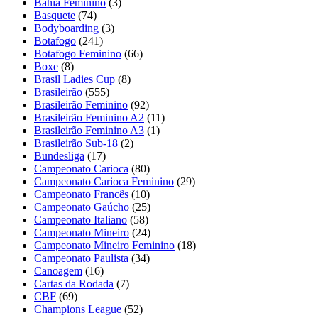
Bahia Feminino
(3)
Basquete
(74)
Bodyboarding
(3)
Botafogo
(241)
Botafogo Feminino
(66)
Boxe
(8)
Brasil Ladies Cup
(8)
Brasileirão
(555)
Brasileirão Feminino
(92)
Brasileirão Feminino A2
(11)
Brasileirão Feminino A3
(1)
Brasileirão Sub-18
(2)
Bundesliga
(17)
Campeonato Carioca
(80)
Campeonato Carioca Feminino
(29)
Campeonato Francês
(10)
Campeonato Gaúcho
(25)
Campeonato Italiano
(58)
Campeonato Mineiro
(24)
Campeonato Mineiro Feminino
(18)
Campeonato Paulista
(34)
Canoagem
(16)
Cartas da Rodada
(7)
CBF
(69)
Champions League
(52)