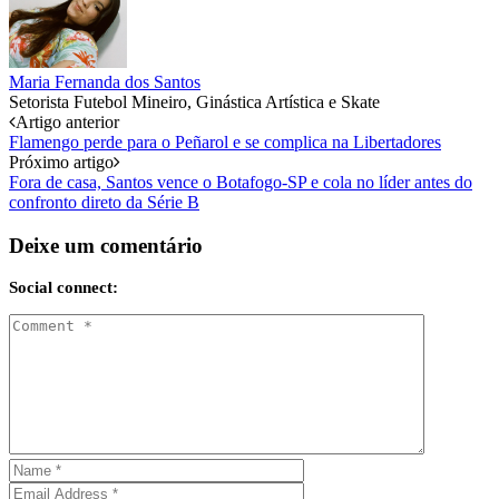
Maria Fernanda dos Santos
Setorista Futebol Mineiro, Ginástica Artística e Skate
Post
Artigo anterior
Flamengo perde para o Peñarol e se complica na Libertadores
navigation
Próximo artigo
Fora de casa, Santos vence o Botafogo-SP e cola no líder antes do
confronto direto da Série B
Deixe um comentário
Social connect: