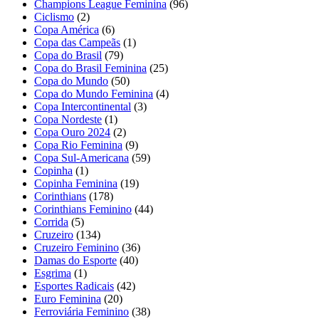
Champions League Feminina
(96)
Ciclismo
(2)
Copa América
(6)
Copa das Campeãs
(1)
Copa do Brasil
(79)
Copa do Brasil Feminina
(25)
Copa do Mundo
(50)
Copa do Mundo Feminina
(4)
Copa Intercontinental
(3)
Copa Nordeste
(1)
Copa Ouro 2024
(2)
Copa Rio Feminina
(9)
Copa Sul-Americana
(59)
Copinha
(1)
Copinha Feminina
(19)
Corinthians
(178)
Corinthians Feminino
(44)
Corrida
(5)
Cruzeiro
(134)
Cruzeiro Feminino
(36)
Damas do Esporte
(40)
Esgrima
(1)
Esportes Radicais
(42)
Euro Feminina
(20)
Ferroviária Feminino
(38)