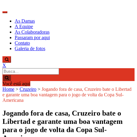
Skip
to
content
Descobrindo talentos femininos para o
Damas do Esporte
As Damas
meio esportivo
A Equipe
As Colaboradoras
Passaram por aqui
Contato
Galeria de fotos
X
Search
for:
Você está aqui
Home
>
Cruzeiro
>
Jogando fora de casa, Cruzeiro bate o Libertad
e garante uma boa vantagem para o jogo de volta da Copa Sul-
Americana
Jogando fora de casa, Cruzeiro bate o
Libertad e garante uma boa vantagem
para o jogo de volta da Copa Sul-